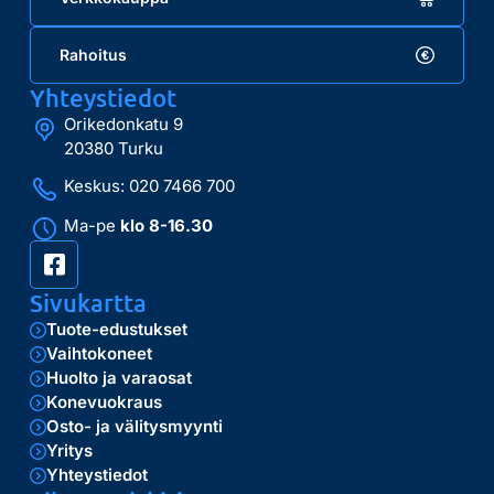
Rahoitus
Yhteystiedot
Orikedonkatu 9
20380 Turku
Keskus: 020 7466 700
Ma-pe
klo 8-16.30
Sivukartta
Tuote-edustukset
Vaihtokoneet
Huolto ja varaosat
Konevuokraus
Osto- ja välitysmyynti
Yritys
Yhteystiedot