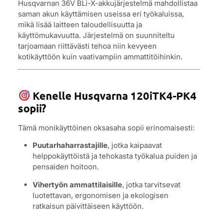
Husqvarnan 36V BLi-X-akkujärjestelmä mahdollistaa
saman akun käyttämisen useissa eri työkaluissa,
mikä lisää laitteen taloudellisuutta ja
käyttömukavuutta. Järjestelmä on suunniteltu
tarjoamaan riittävästi tehoa niin kevyeen
kotikäyttöön kuin vaativampiin ammattitöihinkin.
Kenelle Husqvarna 120iTK4-PK4
sopii?
Tämä monikäyttöinen oksasaha sopii erinomaisesti:
Puutarhaharrastajille
, jotka kaipaavat
helppokäyttöistä ja tehokasta työkalua puiden ja
pensaiden hoitoon.
Vihertyön ammattilaisille
, jotka tarvitsevat
luotettavan, ergonomisen ja ekologisen
ratkaisun päivittäiseen käyttöön.