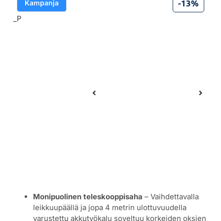
-13%
Kampanja
Monipuolinen teleskooppisaha
– Vaihdettavalla
leikkuupäällä ja jopa 4 metrin ulottuvuudella
varustettu akkutyökalu soveltuu korkeiden oksien