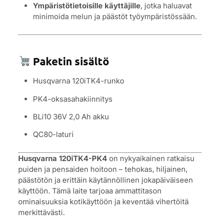
Ympäristötietoisille käyttäjille
, jotka haluavat
minimoida melun ja päästöt työympäristössään.
Paketin sisältö
Husqvarna 120iTK4-runko
PK4-oksasahakiinnitys
BLi10 36V 2,0 Ah akku
QC80-laturi
Husqvarna 120iTK4-PK4
on nykyaikainen ratkaisu
puiden ja pensaiden hoitoon – tehokas, hiljainen,
päästötön ja erittäin käytännöllinen jokapäiväiseen
käyttöön. Tämä laite tarjoaa ammattitason
ominaisuuksia kotikäyttöön ja keventää vihertöitä
merkittävästi.