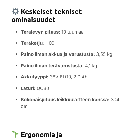
Keskeiset tekniset
ominaisuudet
Terälevyn pituus:
10 tuumaa
Teräketju:
H00
Paino ilman akkua ja varustusta:
3,55 kg
Paino ilman terävarustusta:
4,1 kg
Akkutyyppi:
36V BLi10, 2,0 Ah
Laturi:
QC80
Kokonaispituus leikkuulaitteen kanssa:
304
cm
Ergonomia ja