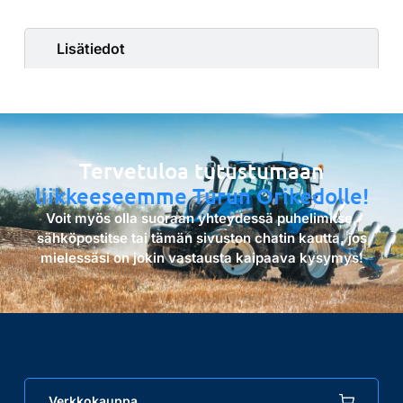
Lisätiedot
Tervetuloa tutustumaan
liikkeeseemme Turun Orikedolle!
Voit myös olla suoraan yhteydessä puhelimitse,
sähköpostitse tai tämän sivuston chatin kautta, jos
mielessäsi on jokin vastausta kaipaava kysymys!
Verkkokauppa