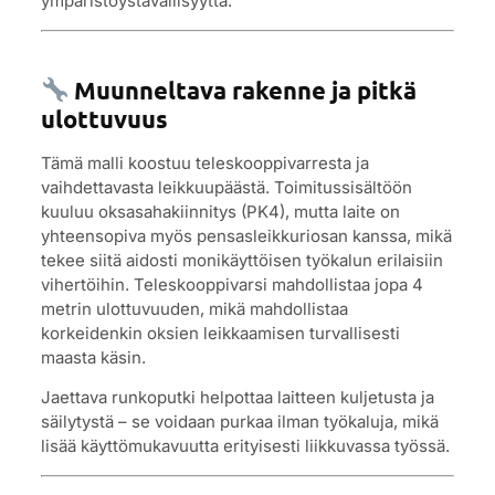
ympäristöystävällisyyttä.
Muunneltava rakenne ja pitkä
ulottuvuus
Tämä malli koostuu teleskooppivarresta ja
vaihdettavasta leikkuupäästä. Toimitussisältöön
kuuluu oksasahakiinnitys (PK4), mutta laite on
yhteensopiva myös pensasleikkuriosan kanssa, mikä
tekee siitä aidosti monikäyttöisen työkalun erilaisiin
vihertöihin. Teleskooppivarsi mahdollistaa jopa 4
metrin ulottuvuuden, mikä mahdollistaa
korkeidenkin oksien leikkaamisen turvallisesti
maasta käsin.
Jaettava runkoputki helpottaa laitteen kuljetusta ja
säilytystä – se voidaan purkaa ilman työkaluja, mikä
lisää käyttömukavuutta erityisesti liikkuvassa työssä.