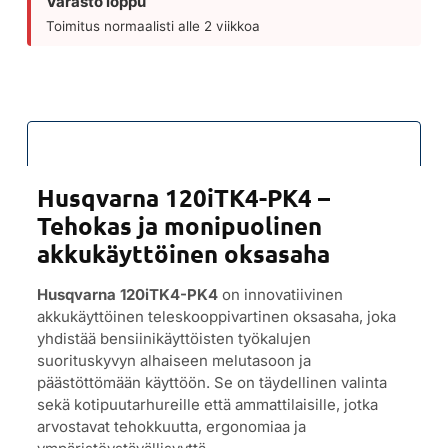
Varasto loppu
Toimitus normaalisti alle 2 viikkoa
Kuvaus
Husqvarna 120iTK4-PK4 –
Tehokas ja monipuolinen
akkukäyttöinen oksasaha
Husqvarna 120iTK4-PK4
on innovatiivinen
akkukäyttöinen teleskooppivartinen oksasaha, joka
yhdistää bensiinikäyttöisten työkalujen
suorituskyvyn alhaiseen melutasoon ja
päästöttömään käyttöön. Se on täydellinen valinta
sekä kotipuutarhureille että ammattilaisille, jotka
arvostavat tehokkuutta, ergonomiaa ja