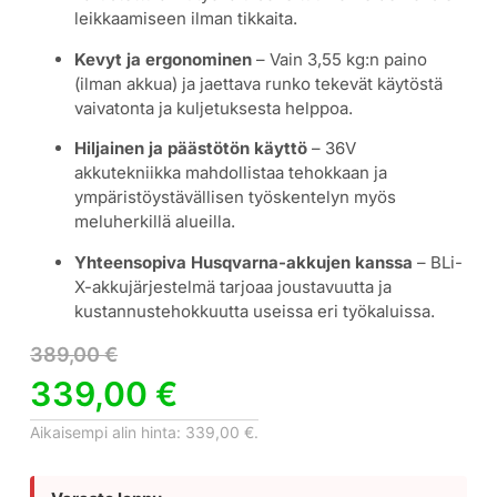
leikkaamiseen ilman tikkaita.
Kevyt ja ergonominen
– Vain 3,55 kg:n paino
(ilman akkua) ja jaettava runko tekevät käytöstä
vaivatonta ja kuljetuksesta helppoa.
Hiljainen ja päästötön käyttö
– 36V
akkutekniikka mahdollistaa tehokkaan ja
ympäristöystävällisen työskentelyn myös
meluherkillä alueilla.
Yhteensopiva Husqvarna-akkujen kanssa
– BLi-
X-akkujärjestelmä tarjoaa joustavuutta ja
kustannustehokkuutta useissa eri työkaluissa.
389,00
€
339,00
€
Aikaisempi alin hinta:
339,00
€
.