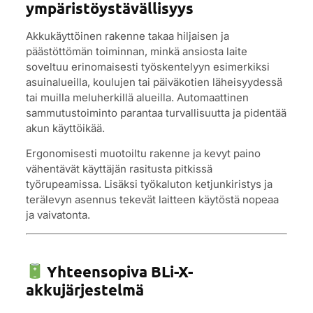
ympäristöystävällisyys
Akkukäyttöinen rakenne takaa hiljaisen ja
päästöttömän toiminnan, minkä ansiosta laite
soveltuu erinomaisesti työskentelyyn esimerkiksi
asuinalueilla, koulujen tai päiväkotien läheisyydessä
tai muilla meluherkillä alueilla. Automaattinen
sammutustoiminto parantaa turvallisuutta ja pidentää
akun käyttöikää.
Ergonomisesti muotoiltu rakenne ja kevyt paino
vähentävät käyttäjän rasitusta pitkissä
työrupeamissa. Lisäksi työkaluton ketjunkiristys ja
terälevyn asennus tekevät laitteen käytöstä nopeaa
ja vaivatonta.
Yhteensopiva BLi-X-
akkujärjestelmä