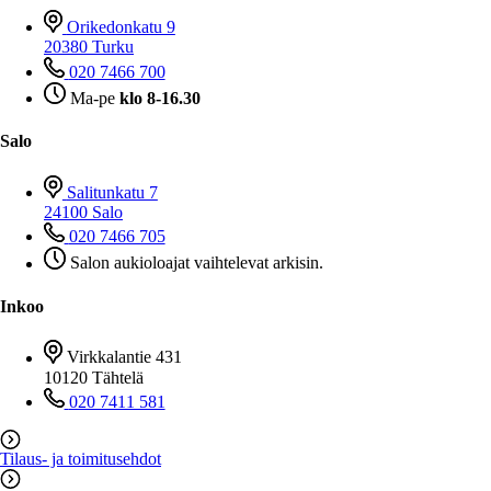
Orikedonkatu 9
20380 Turku
020 7466 700
Ma-pe
klo 8-16.30
Salo
Salitunkatu 7
24100 Salo
020 7466 705
Salon aukioloajat vaihtelevat arkisin.
Inkoo
Virkkalantie 431
10120 Tähtelä
020 7411 581
Tilaus- ja toimitusehdot