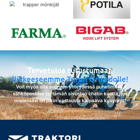
Tervetuloa tutustumaan
liikkeeseemme Turun Orikedolle!
Voit myös olla suoraan yhteydessä puhelimitse,
sähköpostitse tai tämän sivuston chatin kautta, jos
mielessäsi on jokin vastausta kaipaava kysymys!