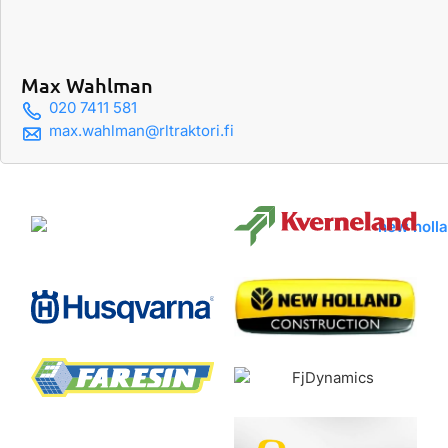
Max Wahlman
020 7411 581
max.wahlman@rltraktori.fi