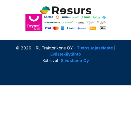
©
2026
– RL-Traktorikone OY |
Tietosuojaseloste
|
Evästekäytäntö
Kotisivut:
Sivustamo Oy