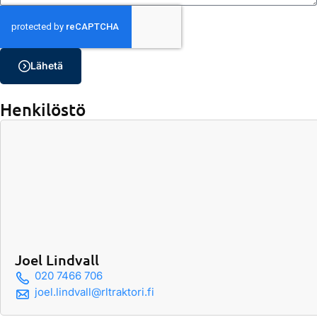
Lähetä
Henkilöstö
Joel Lindvall
020 7466 706
joel.lindvall@rltraktori.fi