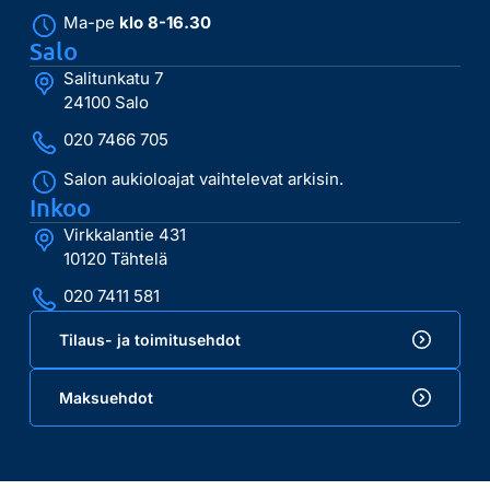
Ma-pe
klo 8-16.30
Salo
Salitunkatu 7
24100 Salo
020 7466 705
Salon aukioloajat vaihtelevat arkisin.
Inkoo
Virkkalantie 431
10120 Tähtelä
020 7411 581
Tilaus- ja toimitusehdot
Maksuehdot