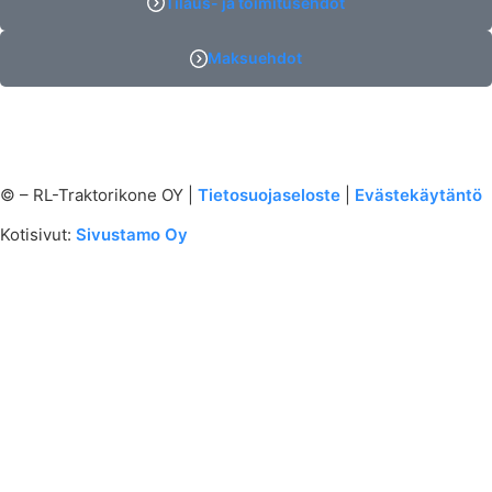
Tilaus- ja toimitusehdot
Maksuehdot
©
– RL-Traktorikone OY |
Tietosuojaseloste
|
Evästekäytäntö
Kotisivut:
Sivustamo Oy