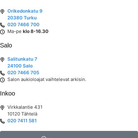
Orikedonkatu 9
20380 Turku
020 7466 700
Ma-pe
klo 8-16.30
Salo
Salitunkatu 7
24100 Salo
020 7466 705
Salon aukioloajat vaihtelevat arkisin.
Inkoo
Virkkalantie 431
10120 Tähtelä
020 7411 581