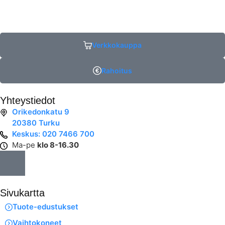
Verkkokauppa
Rahoitus
Yhteystiedot
Orikedonkatu 9
20380 Turku
Keskus: 020 7466 700
Ma-pe
klo 8-16.30
Sivukartta
Tuote-edustukset
Vaihtokoneet