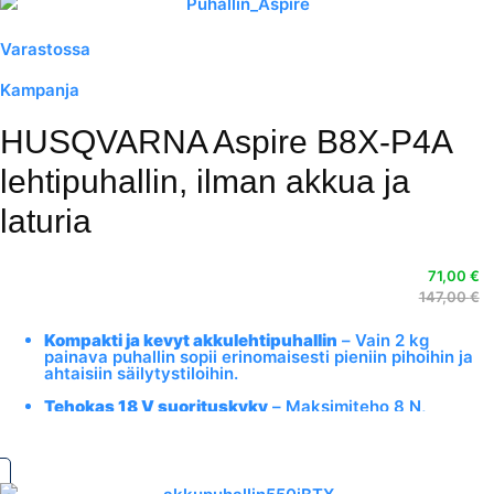
Varastossa
Kampanja
HUSQVARNA Aspire B8X-P4A
lehtipuhallin, ilman akkua ja
laturia
71,00
€
147,00
€
Kompakti ja kevyt akkulehtipuhallin
– Vain 2 kg
painava puhallin sopii erinomaisesti pieniin pihoihin ja
ahtaisiin säilytystiloihin.
Tehokas 18 V suorituskyky
– Maksimiteho 8 N,
ilmannopeus jopa 40 m/s ja kolme säädettävää
nopeustasoa takaavat siistin lopputuloksen.
Yhteensopiva POWER FOR ALL -akun kanssa
–
Käytä samaa akkua useissa eri puutarhatyökaluissa