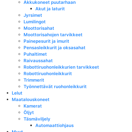
Akkukoneet puutarhaan
Akut ja laturit
Jyrsimet
Lumilingot
Moottorisahat
Moottorisahojen tarvikkeet
Painepesurit ja imurit
Pensasleikkurit ja oksasahat
Puhaltimet
Raivaussahat
Robottiruohonleikkurien tarvikkeet
Robottiruohonleikkurit
Trimmerit
Työnnettävät ruohonleikkurit
Lelut
Maatalouskoneet
Kamerat
Öljyt
Täsmäviljely
Automaattiohjaus
Muut