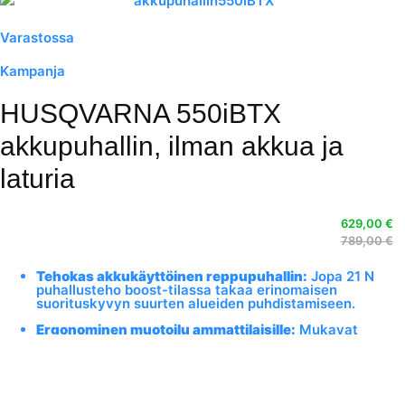
ja säästä tilaa sekä rahaa.
Käytännöllinen säilytys
– Irrotettava puhallusputki ja
Varastossa
mukana tuleva säilytyskoukku helpottavat
säilyttämistä kotona tai varastossa.
Kampanja
HUSQVARNA 550iBTX
akkupuhallin, ilman akkua ja
laturia
629,00
€
789,00
€
Tehokas akkukäyttöinen reppupuhallin:
Jopa 21 N
puhallusteho boost-tilassa takaa erinomaisen
suorituskyvyn suurten alueiden puhdistamiseen.
Ergonominen muotoilu ammattilaisille:
Mukavat
valjaat ja tasapainoinen rakenne mahdollistavat
pitkäkestoisen työskentelyn ilman rasitusta.
Hiljainen ja säänkestävä:
Vain 73 dB(A) melutaso ja
IPX4-roiskesuojaus tekevät laitteesta täydellisen