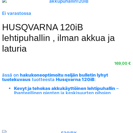
Ei varastossa
HUSQVARNA 120iB
lehtipuhallin , ilman akkua ja
laturia
169,00
€
ässä on
hakukoneoptimoitu neljän bulletin lyhyt
tuotekuvaus
tuotteesta
Husqvarna 120iB
:
Kevyt ja tehokas akkukäyttöinen lehtipuhallin
–
Ihanteellinen pienten ja keskisuurten pihojen
siistimiseen ilman pakokaasuja tai meluhaittaa.
Kolme säädettävää tehotilaa
– Mukauttaa
puhallusvoiman eri tarpeisiin, kevyestä siivouksesta
vaativaan puutarhatyöhön.
Hiiliharjaton moottori
– Tarjoaa paremman
energiatehokkuuden, pidemmän käyttöiän ja
vähemmän huoltoa.