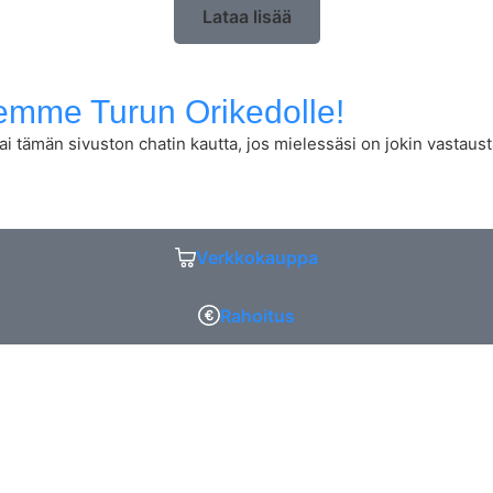
vaihto muiden Husqvarnan laitteiden välillä tehostaa
Lataa lisää
työnkulkuasi ilman turhia keskeytyksiä.
eemme Turun Orikedolle!
i tämän sivuston chatin kautta, jos mielessäsi on jokin vastaus
Verkkokauppa
Rahoitus