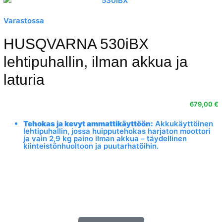
BLi-X-akkujärjestelmä
– Yhteensopiva useiden
Varastossa
Husqvarna-työkalujen kanssa, säästää aikaa ja
rahaa.
HUSQVARNA 530iBX
lehtipuhallin, ilman akkua ja
laturia
679,00
€
Tehokas ja kevyt ammattikäyttöön:
Akkukäyttöinen
lehtipuhallin, jossa huipputehokas harjaton moottori
ja vain 2,9 kg paino ilman akkua – täydellinen
kiinteistönhuoltoon ja puutarhatöihin.
Säänkestävä ja hiljainen:
IPX4-luokiteltu rakenne
mahdollistaa käytön kaikissa sääolosuhteissa, ja
alhainen melutaso sopii hyvin meluherkille alueille.
Boost-tila ja vakionopeudensäädin:
Älykäs
käyttöliittymä maksimoi puhallustehon ja
työskentelymukavuuden vaikeissakin olosuhteissa.
BLi-akkujärjestelmäyhteensopiva:
Kätevä akun