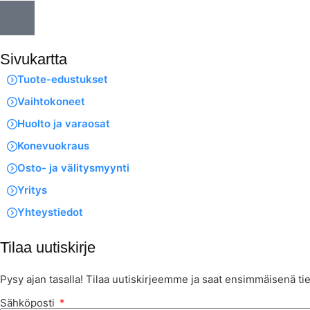
Sivukartta
Tuote-edustukset
Vaihtokoneet
Huolto ja varaosat
Konevuokraus
Osto- ja välitysmyynti
Yritys
Yhteystiedot
Tilaa uutiskirje
Pysy ajan tasalla! Tilaa uutiskirjeemme ja saat ensimmäisenä tie
Sähköposti