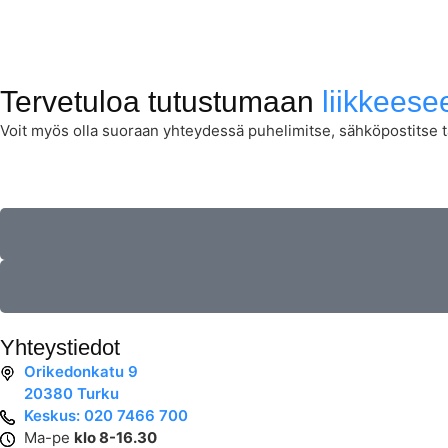
meluherkille ja vaihteleville työympäristöille.
Älykäs ja yhteensopiva:
Käyttäjäystävällinen
ohjauspaneeli ja yhteensopivuus Husqvarna Fleet
Services™ -järjestelmän kanssa lisäävät
hallittavuutta ja tehokkuutta.
Tervetuloa tutustumaan
liikkees
Voit myös olla suoraan yhteydessä puhelimitse, sähköpostitse ta
Yhteystiedot
Orikedonkatu 9
20380 Turku
Keskus: 020 7466 700
Ma-pe
klo 8-16.30