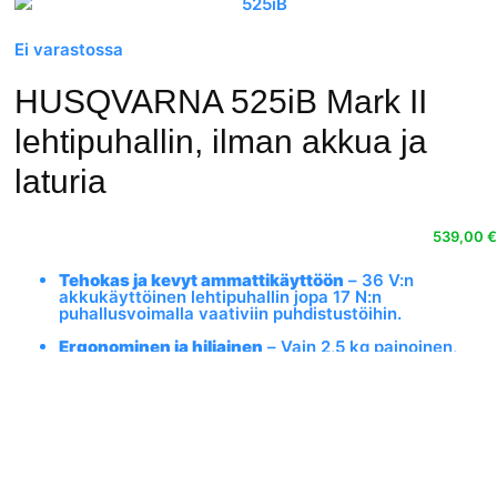
Ei varastossa
HUSQVARNA 525iB Mark II
lehtipuhallin, ilman akkua ja
laturia
539,00
€
Tehokas ja kevyt ammattikäyttöön
– 36 V:n
akkukäyttöinen lehtipuhallin jopa 17 N:n
puhallusvoimalla vaativiin puhdistustöihin.
Ergonominen ja hiljainen
– Vain 2,5 kg painoinen,
tasapainoinen rakenne ja alhainen melutaso
miellyttävään työskentelyyn.
Säänkestävä ja kestävä rakenne
– IPX4-luokitus
mahdollistaa käytön kaikissa sääolosuhteissa,
pitkäikäinen ja luotettava.
Yhteensopiva 36V akkujärjestelmä
– Sama akku käy
useisiin Husqvarnan laitteisiin, maksimaalinen