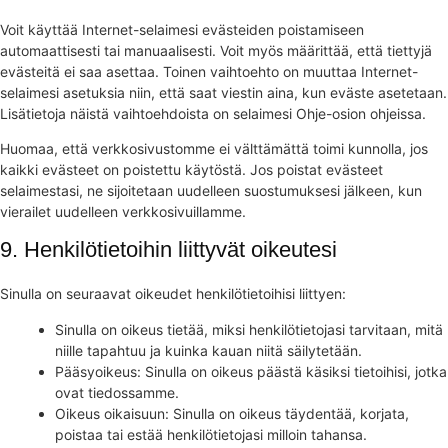
Voit käyttää Internet-selaimesi evästeiden poistamiseen
automaattisesti tai manuaalisesti. Voit myös määrittää, että tiettyjä
evästeitä ei saa asettaa. Toinen vaihtoehto on muuttaa Internet-
selaimesi asetuksia niin, että saat viestin aina, kun eväste asetetaan.
Lisätietoja näistä vaihtoehdoista on selaimesi Ohje-osion ohjeissa.
Huomaa, että verkkosivustomme ei välttämättä toimi kunnolla, jos
kaikki evästeet on poistettu käytöstä. Jos poistat evästeet
selaimestasi, ne sijoitetaan uudelleen suostumuksesi jälkeen, kun
vierailet uudelleen verkkosivuillamme.
9. Henkilötietoihin liittyvät oikeutesi
Sinulla on seuraavat oikeudet henkilötietoihisi liittyen:
Sinulla on oikeus tietää, miksi henkilötietojasi tarvitaan, mitä
niille tapahtuu ja kuinka kauan niitä säilytetään.
Pääsyoikeus: Sinulla on oikeus päästä käsiksi tietoihisi, jotka
ovat tiedossamme.
Oikeus oikaisuun: Sinulla on oikeus täydentää, korjata,
poistaa tai estää henkilötietojasi milloin tahansa.