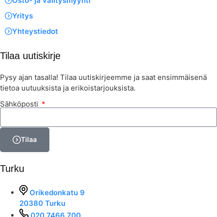
Osto- ja välitysmyynti
Yritys
Yhteystiedot
Tilaa uutiskirje
Pysy ajan tasalla! Tilaa uutiskirjeemme ja saat ensimmäisenä
tietoa uutuuksista ja erikoistarjouksista.
Sähköposti
Tilaa
Turku
Orikedonkatu 9
20380 Turku
020 7466 700