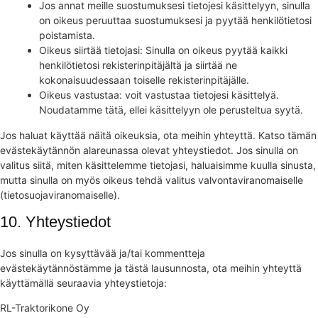
Jos annat meille suostumuksesi tietojesi käsittelyyn, sinulla
on oikeus peruuttaa suostumuksesi ja pyytää henkilötietosi
poistamista.
Oikeus siirtää tietojasi: Sinulla on oikeus pyytää kaikki
henkilötietosi rekisterinpitäjältä ja siirtää ne
kokonaisuudessaan toiselle rekisterinpitäjälle.
Oikeus vastustaa: voit vastustaa tietojesi käsittelyä.
Noudatamme tätä, ellei käsittelyyn ole perusteltua syytä.
Jos haluat käyttää näitä oikeuksia, ota meihin yhteyttä. Katso tämän
evästekäytännön alareunassa olevat yhteystiedot. Jos sinulla on
valitus siitä, miten käsittelemme tietojasi, haluaisimme kuulla sinusta,
mutta sinulla on myös oikeus tehdä valitus valvontaviranomaiselle
(tietosuojaviranomaiselle).
10. Yhteystiedot
Jos sinulla on kysyttävää ja/tai kommentteja
evästekäytännöstämme ja tästä lausunnosta, ota meihin yhteyttä
käyttämällä seuraavia yhteystietoja:
RL-Traktorikone Oy