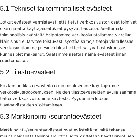
5.1 Tekniset tai toiminnalliset evästeet
Jotkut evästeet varmistavat, että tietyt verkkosivuston osat toimivat
oikein ja että käyttäjäasetukset pysyvät tiedossa. Asettamalla
toiminnallisia evästeitä helpotamme verkkosivustollamme vierailua.
Näin sinun ei tarvitse toistuvasti syöttää samoja tietoja vieraillessasi
verkkosivuillamme ja esimerkiksi tuotteet säilyvät ostoskorissasi,
kunnes olet maksanut. Saatamme asettaa nämä evästeet ilman
suostumustasi.
5.2 Tilastoevästeet
Käytämme tilastoevästeitä optimoidaksemme käyttäjiemme
verkkosivustokokemuksen. Näiden tilastoevästeiden avulla saamme
tietoa verkkosivustomme käytöstä. Pyydämme lupaasi
tilastoevästeiden sijoittamiseen.
5.3 Markkinointi-/seurantaevästeet
Markkinointi-/seurantaevästeet ovat evästeitä tai mitä tahansa
muuta paikallista tallennusmuotoa, joita käytetään käyttäjäprofiilien