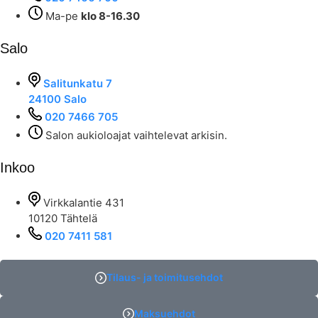
Ma-pe
klo 8-16.30
Salo
Salitunkatu 7
24100 Salo
020 7466 705
Salon aukioloajat vaihtelevat arkisin.
Inkoo
Virkkalantie 431
10120 Tähtelä
020 7411 581
Tilaus- ja toimitusehdot
Maksuehdot