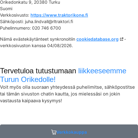
Orikedonkatu 9, 20380 Turku
Suomi
Verkkosivusto:
https://www.traktorikone.fi
Sähköposti:
juha.lindvall@
rltraktori.fi
Puhelinnumero: 020 746 6700
Nämä evästekäytänteet synkronoitiin
cookiedatabase.org
-
verkkosivuston kanssa 04/08/2026.
Tervetuloa tutustumaan
liikkeeseemme
Turun Orikedolle!
Voit myös olla suoraan yhteydessä puhelimitse, sähköpostitse
tai tämän sivuston chatin kautta, jos mielessäsi on jokin
vastausta kaipaava kysymys!
Verkkokauppa