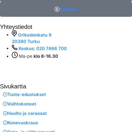
Rahoitus
Yhteystiedot
Orikedonkatu 9
20380 Turku
Keskus: 020 7466 700
Ma-pe
klo 8-16.30
Sivukartta
Tuote-edustukset
Vaihtokoneet
Huolto ja varaosat
Konevuokraus