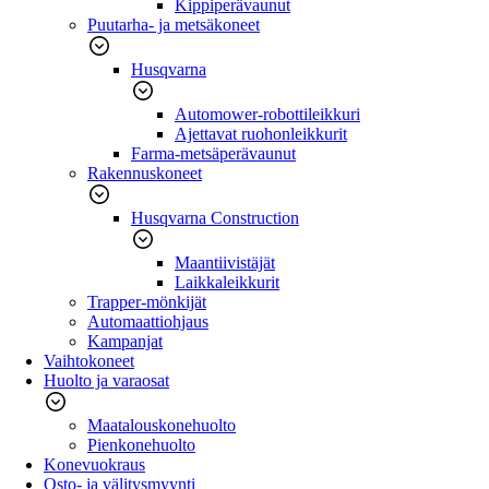
Kippiperävaunut
Puutarha- ja metsäkoneet
Husqvarna
Automower-robottileikkuri
Ajettavat ruohonleikkurit
Farma-metsäperävaunut
Rakennuskoneet
Husqvarna Construction
Maantiivistäjät
Laikkaleikkurit
Trapper-mönkijät
Automaattiohjaus
Kampanjat
Vaihtokoneet
Huolto ja varaosat
Maatalouskonehuolto
Pienkonehuolto
Konevuokraus
Osto- ja välitysmyynti