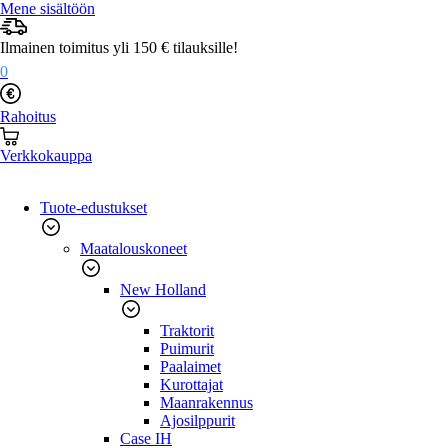
Mene sisältöön
Ilmainen toimitus yli 150 € tilauksille!
0
Rahoitus
Verkkokauppa
Tuote-edustukset
Maatalouskoneet
New Holland
Traktorit
Puimurit
Paalaimet
Kurottajat
Maanrakennus
Ajosilppurit
Case IH