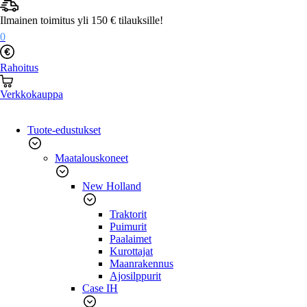
Mene
sisältöön
Ilmainen toimitus yli 150 € tilauksille!
0
Rahoitus
Verkkokauppa
Tuote-edustukset
Maatalouskoneet
New Holland
Traktorit
Puimurit
Paalaimet
Kurottajat
Maanrakennus
Ajosilppurit
Case IH