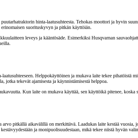
uutarhatraktorin hinta-laatusuhteesta. Tehokas moottori ja hyvin suunnit
 erinomaisen suorituskyvyn ja pitkän käyttöiän.
ikkuulaitteen leveys ja kääntösäde. Esimerkiksi Husqvarnan sauvaohjat
eilla.
a-laatusuhteeseen. Helppokäyttöinen ja mukava laite tekee pihatöistä m
milla, jotka tekevät ajamisesta ja käynnistämisestä helppoa.
ukavuutta. Kun laite on mukava käyttää, sen käyttöikä pitenee, koska sit
ma arvo pitkällä aikavälillä on merkittävä. Laadukas laite kestää vuosia
 kestävyydestään ja monipuolisuudestaan, mikä tekee niistä hyvän valinn