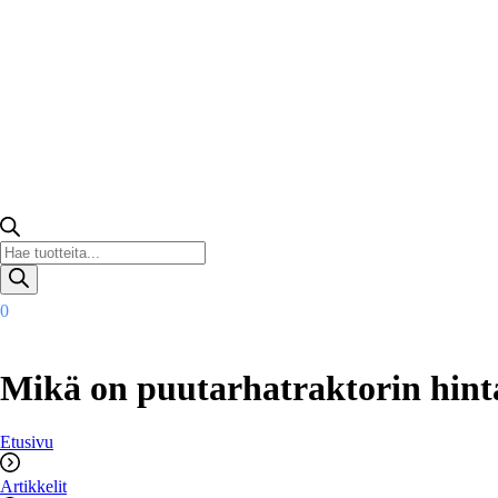
Products
search
0
Mikä on puutarhatraktorin hint
Etusivu
Artikkelit