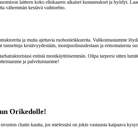
huomioon laitteen koko elinkaaren aikaiset kustannukset ja hyödyt. Laadu
utta vähemmän kestävä vaihtoehto.
raktoreita ja muita ajettavia ruohonleikkureita. Valikoimastamme löyd
ovat tunnettuja kestävyydestään, monipuolisuudestaan ja erinomaisesta su
arhatraktoristasi entistä monikäyttöisemmän. Olipa tarpeesi sitten lumit
otteistamme ja palveluistamme!
un Orikedolle!
sivuston chatin kautta, jos mielessäsi on jokin vastausta kaipaava kysy