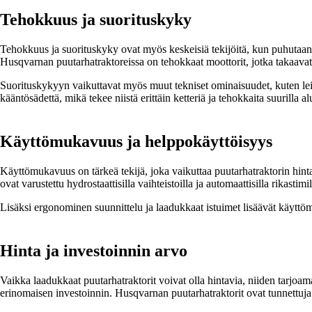
Tehokkuus ja suorituskyky
Tehokkuus ja suorituskyky ovat myös keskeisiä tekijöitä, kun puhutaan p
Husqvarnan puutarhatraktoreissa on tehokkaat moottorit, jotka takaavat
Suorituskykyyn vaikuttavat myös muut tekniset ominaisuudet, kuten le
kääntösädettä, mikä tekee niistä erittäin ketteriä ja tehokkaita suurilla alu
Käyttömukavuus ja helppokäyttöisyys
Käyttömukavuus on tärkeä tekijä, joka vaikuttaa puutarhatraktorin hint
ovat varustettu hydrostaattisilla vaihteistoilla ja automaattisilla rikasti
Lisäksi ergonominen suunnittelu ja laadukkaat istuimet lisäävät käyttöm
Hinta ja investoinnin arvo
Vaikka laadukkaat puutarhatraktorit voivat olla hintavia, niiden tarjoa
erinomaisen investoinnin. Husqvarnan puutarhatraktorit ovat tunnettuja