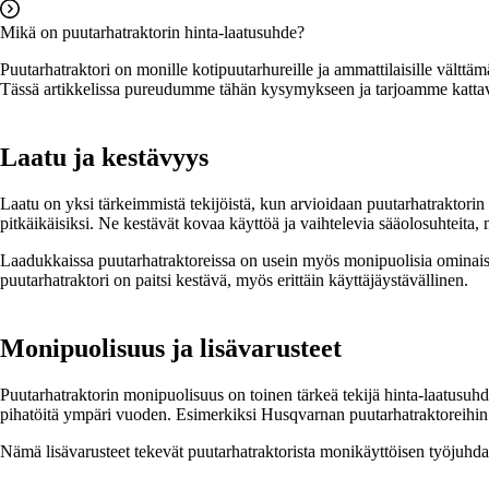
Mikä on puutarhatraktorin hinta-laatusuhde?
Puutarhatraktori on monille kotipuutarhureille ja ammattilaisille vältt
Tässä artikkelissa pureudumme tähän kysymykseen ja tarjoamme kattava
Laatu ja kestävyys
Laatu on yksi tärkeimmistä tekijöistä, kun arvioidaan puutarhatraktorin 
pitkäikäisiksi. Ne kestävät kovaa käyttöä ja vaihtelevia sääolosuhteita, 
Laadukkaissa puutarhatraktoreissa on usein myös monipuolisia ominaisu
puutarhatraktori on paitsi kestävä, myös erittäin käyttäjäystävällinen.
Monipuolisuus ja lisävarusteet
Puutarhatraktorin monipuolisuus on toinen tärkeä tekijä hinta-laatusuhd
pihatöitä ympäri vuoden. Esimerkiksi Husqvarnan puutarhatraktoreihin on
Nämä lisävarusteet tekevät puutarhatraktorista monikäyttöisen työjuhdan