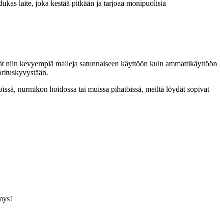
kas laite, joka kestää pitkään ja tarjoaa monipuolisia
ät niin kevyempiä malleja satunnaiseen käyttöön kuin ammattikäyttöön
orituskyvystään.
öissä, nurmikon hoidossa tai muissa pihatöissä, meiltä löydät sopivat
mys!