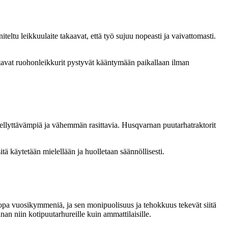
eltu leikkuulaite takaavat, että työ sujuu nopeasti ja vaivattomasti.
tavat ruohonleikkurit pystyvät kääntymään paikallaan ilman
iellyttävämpiä ja vähemmän rasittavia. Husqvarnan puutarhatraktorit
ä käytetään mielellään ja huolletaan säännöllisesti.
, jopa vuosikymmeniä, ja sen monipuolisuus ja tehokkuus tekevät siitä
an niin kotipuutarhureille kuin ammattilaisille.