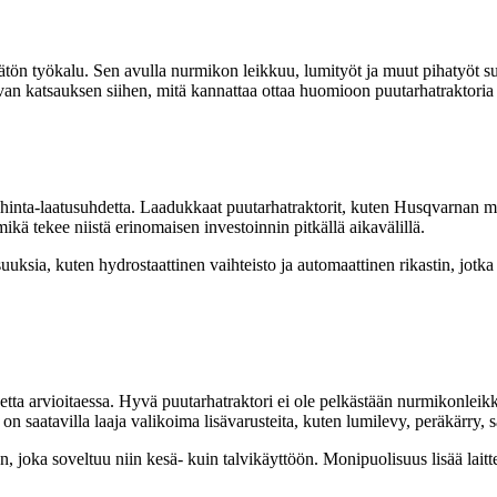
ämätön työkalu. Sen avulla nurmikon leikkuu, lumityöt ja muut pihatyöt 
n katsauksen siihen, mitä kannattaa ottaa huomioon puutarhatraktoria
hinta-laatusuhdetta. Laadukkaat puutarhatraktorit, kuten Husqvarnan mall
mikä tekee niistä erinomaisen investoinnin pitkällä aikavälillä.
uksia, kuten hydrostaattinen vaihteisto ja automaattinen rikastin, jot
etta arvioitaessa. Hyvä puutarhatraktori ei ole pelkästään nurmikonleikk
 saatavilla laaja valikoima lisävarusteita, kuten lumilevy, peräkärry, s
, joka soveltuu niin kesä- kuin talvikäyttöön. Monipuolisuus lisää laitt