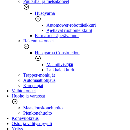
Puutarha- ja metsäkoneet
Husqvarna
Automower-robottileikkuri
Ajettavat ruohonleikkurit
Farma-metsäperävaunut
Rakennuskoneet
Husqvarna Construction
Maantiivistäjät
Laikkaleikkurit
Trapper-mönkijät
Automaattiohjaus
Kampanjat
Vaihtokoneet
Huolto ja varaosat
Maatalouskonehuolto
Pienkonehuolto
Konevuokraus
Osto- ja välitysmyynti
Yritys