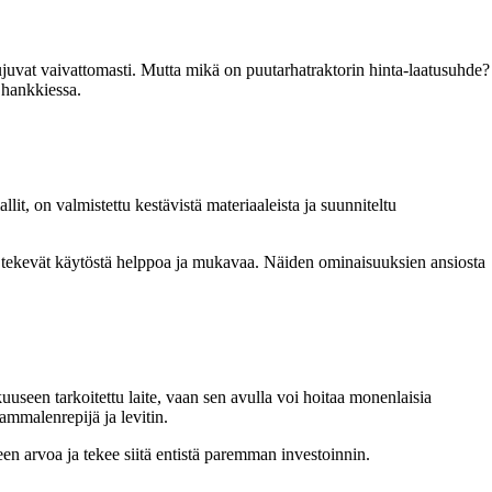
sujuvat vaivattomasti. Mutta mikä on puutarhatraktorin hinta-laatusuhde?
 hankkiessa.
it, on valmistettu kestävistä materiaaleista ja suunniteltu
ka tekevät käytöstä helppoa ja mukavaa. Näiden ominaisuuksien ansiosta
uuseen tarkoitettu laite, vaan sen avulla voi hoitaa monenlaisia
ammalenrepijä ja levitin.
een arvoa ja tekee siitä entistä paremman investoinnin.