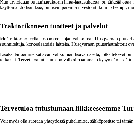
Kun arvioidaan puutarhatraktorin hinta-laatusuhdetta, on tärkeää ottaa 
käyttömahdollisuuksia, on usein parempi investointi kuin halvempi, m
Traktorikoneen tuotteet ja palvelut
Me Traktorikoneella tarjoamme laajan valikoiman Husqvarnan puutarhat
suunniteltuja, korkealaatuisia laitteita. Husqvarnan puutarhatraktorit 
Lisäksi tarjoamme kattavan valikoiman lisävarusteita, jotka tekevät puut
ratkaisut. Tervetuloa tutustumaan valikoimaamme ja kysymään lisää tu
Tervetuloa tutustumaan
liikkeeseemme Tur
Voit myös olla suoraan yhteydessä puhelimitse, sähköpostitse tai tämän 