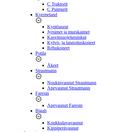
C Traktorit
C Puimurit
Kverneland
Kyntöaurat
Jyrsimet ja murskaimet
Kasvinsuojeluruiskut
Kylvö- ja lannoituskoneet
Rehukoneet
Potila
Äkeet
Strautmann
Noukinvaunut Strautmann
Apevaunut Strautmann
Faresin
Apevaunut Faresin
Bigab
Koukkulavavaunut
Kippiperävaunut