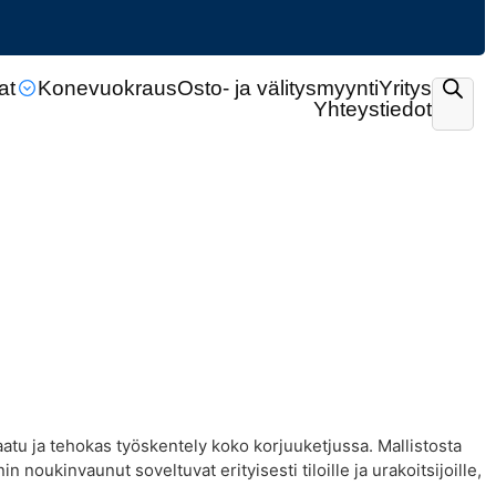
at
Konevuokraus
Osto- ja välitysmyynti
Yritys
Yhteystiedot
atu ja tehokas työskentely koko korjuuketjussa. Mallistosta
noukinvaunut soveltuvat erityisesti tiloille ja urakoitsijoille,