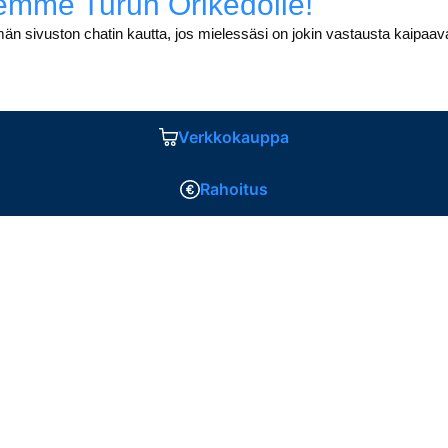
eemme Turun Orikedolle!
män sivuston chatin kautta, jos mielessäsi on jokin vastausta kaipa
Verkkokauppa
Rahoitus