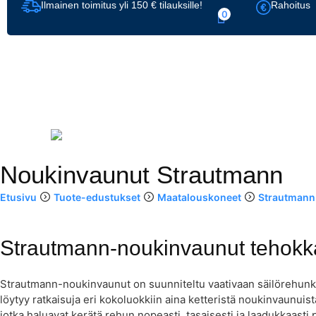
Ilmainen toimitus yli 150 € tilauksille!
Rahoitus
0
Noukinvaunut Strautmann
Etusivu
Tuote-edustukset
Maatalouskoneet
Strautmann
Strautmann-noukinvaunut tehokk
Strautmann-noukinvaunut on suunniteltu vaativaan säilörehunkor
löytyy ratkaisuja eri kokoluokkiin aina ketteristä noukinvaunuist
jotka haluavat kerätä rehun nopeasti, tasaisesti ja laadukkaasti pe