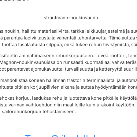
oukin, hallittu materiaalivirta, tarkka leikkuujärjestelmä ja s
mikä parantaa läpivirtausta ja vähentää tehontarvetta. Tämä autt
ottaa tasalaatuista silppua, mikä tukee rehun tiivistymistä, säil
iteetin ammattimaiseen rehunkorjuuseen. Leveä roottori, tehok
en Magnon-noukinvaunuissa on runsaasti kuormatilaa, vahva teräs
hdot parantavat ajomukavuutta, turvallisuutta ja ketteryyttä suuril
ahdollistaa koneen hallinnan traktorin terminaalista, ja automa
rmitusta pitkien korjuupäivien aikana ja auttaa hyödyntämään kon
okas korjuu, laadukas rehu ja luotettava kone pitkälle käyttöiä
ista varman vaihtoehdon niin maatiloille kuin urakointikäyttöön
un säilörehunkorjuun tehostamiseen.