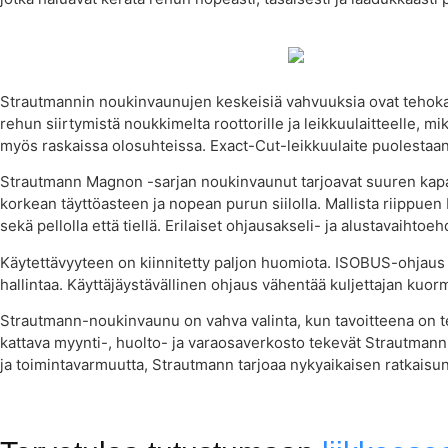
Strautmannin noukinvaunujen keskeisiä vahvuuksia ovat tehokas n
rehun siirtymistä noukkimelta roottorille ja leikkuulaitteelle, 
myös raskaissa olosuhteissa. Exact-Cut-leikkuulaite puolestaan tu
Strautmann Magnon -sarjan noukinvaunut tarjoavat suuren kapas
korkean täyttöasteen ja nopean purun siilolla. Mallista riippu
sekä pellolla että tiellä. Erilaiset ohjausakseli- ja alustavaihtoe
Käytettävyyteen on kiinnitetty paljon huomiota. ISOBUS-ohjaus m
hallintaa. Käyttäjäystävällinen ohjaus vähentää kuljettajan kuo
Strautmann-noukinvaunu on vahva valinta, kun tavoitteena on teh
kattava myynti-, huolto- ja varaosaverkosto tekevät Strautmann
ja toimintavarmuutta, Strautmann tarjoaa nykyaikaisen ratkais