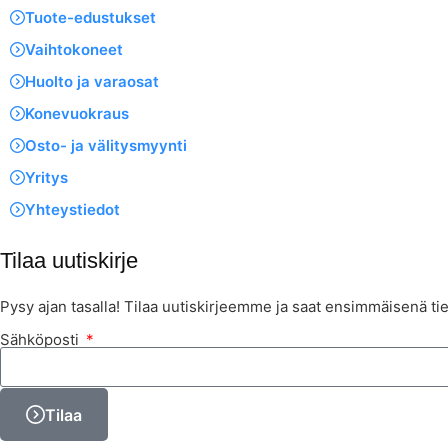
Tuote-edustukset
Vaihtokoneet
Huolto ja varaosat
Konevuokraus
Osto- ja välitysmyynti
Yritys
Yhteystiedot
Tilaa uutiskirje
Pysy ajan tasalla! Tilaa uutiskirjeemme ja saat ensimmäisenä tie
Sähköposti
Tilaa