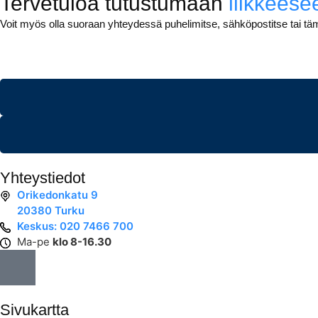
Tervetuloa tutustumaan
liikkees
Voit myös olla suoraan yhteydessä puhelimitse, sähköpostitse tai tä
Yhteystiedot
Orikedonkatu 9
20380 Turku
Keskus: 020 7466 700
Ma-pe
klo 8-16.30
Sivukartta