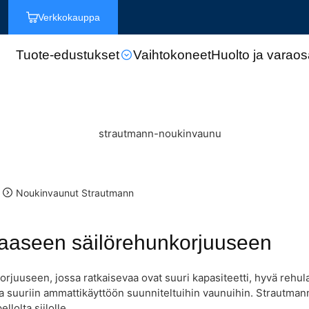
Verkkokauppa
Tuote-edustukset
Vaihtokoneet
Huolto ja varaos
Noukinvaunut Strautmann
aaseen säilörehunkorjuuseen
juuseen, jossa ratkaisevaa ovat suuri kapasiteetti, hyvä rehula
a suuriin ammattikäyttöön suunniteltuihin vaunuihin. Strautmannin 
llolta siilolle.