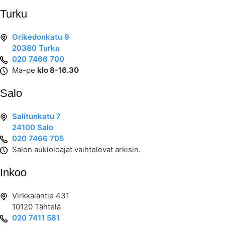
Turku
Orikedonkatu 9
20380 Turku
020 7466 700
Ma-pe
klo 8-16.30
Salo
Salitunkatu 7
24100 Salo
020 7466 705
Salon aukioloajat vaihtelevat arkisin.
Inkoo
Virkkalantie 431
10120 Tähtelä
020 7411 581