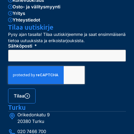
Konevuokraus
Osto- ja välitysmyynti
Yritys
Yhteystiedot
Tilaa uutiskirje
Pysy ajan tasalla! Tilaa uutiskirjeemme ja saat ensimmäisenä
tietoa uutuuksista ja erikoistarjouksista.
Sähköposti
Tilaa
Turku
Orikedonkatu 9
20380 Turku
020 7466 700