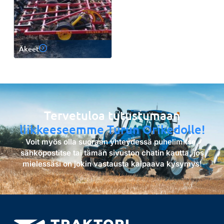
Äkeet
Tervetuloa tutustumaan
liikkeeseemme Turun Orikedolle!
Voit myös olla suoraan yhteydessä puhelimitse,
sähköpostitse tai tämän sivuston chatin kautta, jos
mielessäsi on jokin vastausta kaipaava kysymys!