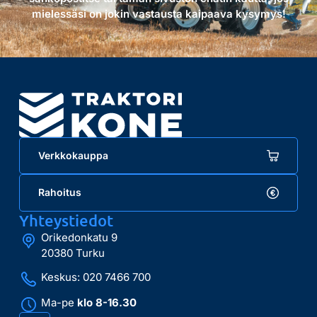
mielessäsi on jokin vastausta kaipaava kysymys!
Verkkokauppa
Rahoitus
Yhteystiedot
Orikedonkatu 9
20380 Turku
Keskus: 020 7466 700
Ma-pe
klo 8-16.30