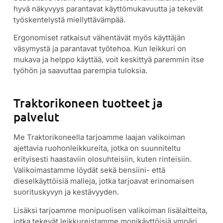
hyvä näkyvyys parantavat käyttömukavuutta ja tekevät
työskentelystä miellyttävämpää.
Ergonomiset ratkaisut vähentävät myös käyttäjän
väsymystä ja parantavat työtehoa. Kun leikkuri on
mukava ja helppo käyttää, voit keskittyä paremmin itse
työhön ja saavuttaa parempia tuloksia.
Traktorikoneen tuotteet ja
palvelut
Me Traktorikoneella tarjoamme laajan valikoiman
ajettavia ruohonleikkureita, jotka on suunniteltu
erityisesti haastaviin olosuhteisiin, kuten rinteisiin.
Valikoimastamme löydät sekä bensiini- että
dieselkäyttöisiä malleja, jotka tarjoavat erinomaisen
suorituskyvyn ja kestävyyden.
Lisäksi tarjoamme monipuolisen valikoiman lisälaitteita,
jotka tekevät leikkureistamme monikäyttöisiä ympäri