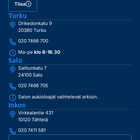
Tilaa
Turku
Orikedonkatu 9
20380 Turku
020 7466 700
Ma-pe
klo 8-16.30
Salo
Salitunkatu 7
24100 Salo
020 7466 705
Salon aukioloajat vaihtelevat arkisin.
Inkoo
Virkkalantie 431
10120 Tähtelä
020 7411 581