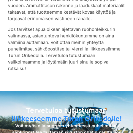
vuoden. Ammattitason rakenne ja laadukkaat materiaalit
takaavat, että tuotteemme kestävät kovaa käyttöä ja
tarjoavat erinomaisen vastineen rahalle.
Jos tarvitset apua oikean ajettavan ruohonleikkurin
valinnassa, asiantunteva henkilökuntamme on aina
valmiina auttamaan. Voit ottaa meihin yhteyttä
puhelimitse, sähköpostitse tai vierailla liikkeessämme
Turun Orikedolla. Tervetuloa tutustumaan
valikoimaamme ja löytämään juuri sinulle sopiva
ratkaisu!
Tervetuloa tutustumaan
liikkeeseemme Turun Orikedolle!
Voit myös olla suoraan yhteydessä puhelimitse,
sähköpostitse tai tämän sivuston chatin kautta, jos