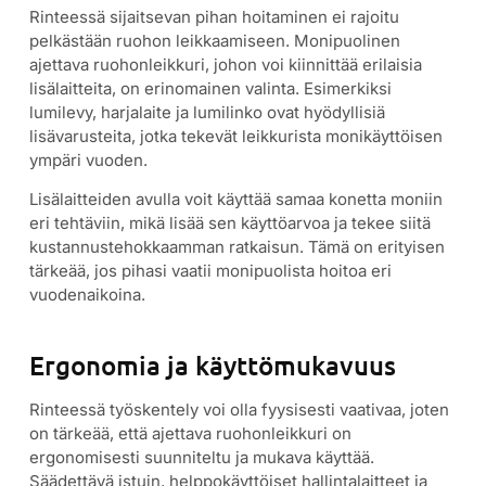
Rinteessä sijaitsevan pihan hoitaminen ei rajoitu
pelkästään ruohon leikkaamiseen. Monipuolinen
ajettava ruohonleikkuri, johon voi kiinnittää erilaisia
lisälaitteita, on erinomainen valinta. Esimerkiksi
lumilevy, harjalaite ja lumilinko ovat hyödyllisiä
lisävarusteita, jotka tekevät leikkurista monikäyttöisen
ympäri vuoden.
Lisälaitteiden avulla voit käyttää samaa konetta moniin
eri tehtäviin, mikä lisää sen käyttöarvoa ja tekee siitä
kustannustehokkaamman ratkaisun. Tämä on erityisen
tärkeää, jos pihasi vaatii monipuolista hoitoa eri
vuodenaikoina.
Ergonomia ja käyttömukavuus
Rinteessä työskentely voi olla fyysisesti vaativaa, joten
on tärkeää, että ajettava ruohonleikkuri on
ergonomisesti suunniteltu ja mukava käyttää.
Säädettävä istuin, helppokäyttöiset hallintalaitteet ja