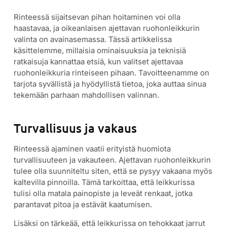
Rinteessä sijaitsevan pihan hoitaminen voi olla
haastavaa, ja oikeanlaisen ajettavan ruohonleikkurin
valinta on avainasemassa. Tässä artikkelissa
käsittelemme, millaisia ominaisuuksia ja teknisiä
ratkaisuja kannattaa etsiä, kun valitset ajettavaa
ruohonleikkuria rinteiseen pihaan. Tavoitteenamme on
tarjota syvällistä ja hyödyllistä tietoa, joka auttaa sinua
tekemään parhaan mahdollisen valinnan.
Turvallisuus ja vakaus
Rinteessä ajaminen vaatii erityistä huomiota
turvallisuuteen ja vakauteen. Ajettavan ruohonleikkurin
tulee olla suunniteltu siten, että se pysyy vakaana myös
kaltevilla pinnoilla. Tämä tarkoittaa, että leikkurissa
tulisi olla matala painopiste ja leveät renkaat, jotka
parantavat pitoa ja estävät kaatumisen.
Lisäksi on tärkeää, että leikkurissa on tehokkaat jarrut