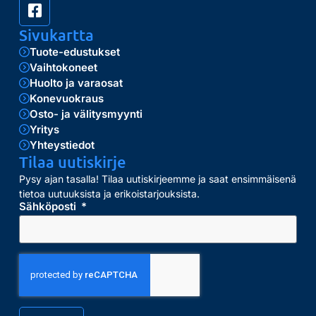
Sivukartta
Tuote-edustukset
Vaihtokoneet
Huolto ja varaosat
Konevuokraus
Osto- ja välitysmyynti
Yritys
Yhteystiedot
Tilaa uutiskirje
Pysy ajan tasalla! Tilaa uutiskirjeemme ja saat ensimmäisenä
tietoa uutuuksista ja erikoistarjouksista.
Sähköposti