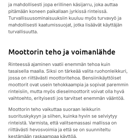
ja mahdollisesti jopa erillinen käsijarru, joka auttaa
pitämään koneen paikallaan jyrkissä rinteissä.
Turvallisuusominaisuuksiin kuuluu myös turvavyö ja
mahdollisesti kaatumissuojat, jotka lisäävät käyttäjän
turvallisuutta.
Moottorin teho ja voimanlähde
Rinteessä ajaminen vaatii enemmän tehoa kuin
tasaisella maalla. Siksi on tärkeää valita ruohonleikkuri,
jossa on riittävästi moottoritehoa. Bensiinikäyttöiset
moottorit ovat usein tehokkaampia ja sopivat paremmin
rinteisiin, mutta myös dieselmoottorit voivat olla hyvä
vaihtoehto, erityisesti jos tarvitset enemmän vääntöä.
Moottorin teho vaikuttaa suoraan leikkurin
suorituskykyyn ja siihen, kuinka hyvin se selviytyy
rinteistä. Varmista, että valitsemassasi mallissa on
riittävästi hevosvoimia ja että se on suunniteltu
kestämään raskaampaa käyttöä.