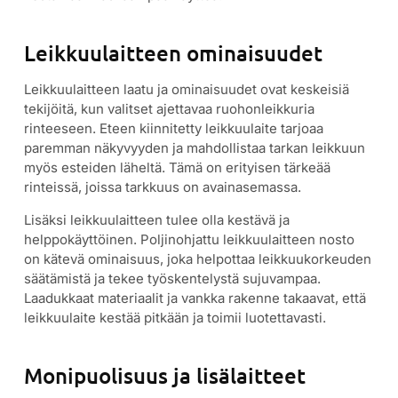
Leikkuulaitteen ominaisuudet
Leikkuulaitteen laatu ja ominaisuudet ovat keskeisiä
tekijöitä, kun valitset ajettavaa ruohonleikkuria
rinteeseen. Eteen kiinnitetty leikkuulaite tarjoaa
paremman näkyvyyden ja mahdollistaa tarkan leikkuun
myös esteiden läheltä. Tämä on erityisen tärkeää
rinteissä, joissa tarkkuus on avainasemassa.
Lisäksi leikkuulaitteen tulee olla kestävä ja
helppokäyttöinen. Poljinohjattu leikkuulaitteen nosto
on kätevä ominaisuus, joka helpottaa leikkuukorkeuden
säätämistä ja tekee työskentelystä sujuvampaa.
Laadukkaat materiaalit ja vankka rakenne takaavat, että
leikkuulaite kestää pitkään ja toimii luotettavasti.
Monipuolisuus ja lisälaitteet