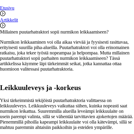
Etusivu
Artikkelit
Millainen puutarhatraktori sopii nurmikon leikkaamiseen?
Nurmikon leikkaaminen voi olla aikaa vievää ja fyysisesti rasittavaa,
erityisesti suurilla piha-alueilla. Puutarhatraktori voi olla erinomainen
ratkaisu, joka tekee työstä nopeampaa ja helpompaa. Mutta millainen
puutarhatraktori sopii parhaiten nurmikon leikkaamiseen? Tässä
artikkelissa käymme läpi tärkeimmät seikat, jotka kannattaa ottaa
huomioon valitessasi puutarhatraktoria.
Leikkuuleveys ja -korkeus
Yksi tärkeimmistä tekijöistä puutarhatraktoria valittaessa on
leikkuuleveys. Leikkuuleveys vaikuttaa siihen, kuinka nopeasti saat
nurmikon leikattua. Suuremmilla alueilla leveämpi leikkuulaite on
usein parempi valinta, sillä se vähentää tarvittavien ajokertojen määrää.
Pienemmillä pihoilla kapeampi leikkuulaite voi olla kätevämpi, sillä se
mahtuu paremmin ahtaisiin paikkoihin ja esteiden ympärille.