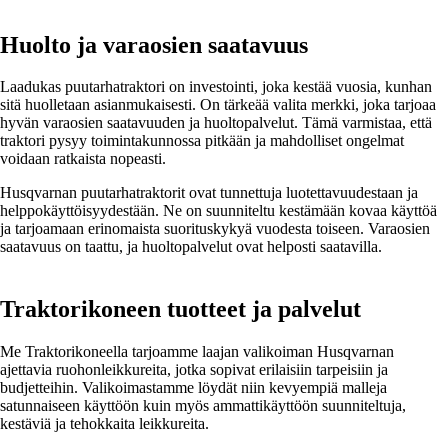
Huolto ja varaosien saatavuus
Laadukas puutarhatraktori on investointi, joka kestää vuosia, kunhan
sitä huolletaan asianmukaisesti. On tärkeää valita merkki, joka tarjoaa
hyvän varaosien saatavuuden ja huoltopalvelut. Tämä varmistaa, että
traktori pysyy toimintakunnossa pitkään ja mahdolliset ongelmat
voidaan ratkaista nopeasti.
Husqvarnan puutarhatraktorit ovat tunnettuja luotettavuudestaan ja
helppokäyttöisyydestään. Ne on suunniteltu kestämään kovaa käyttöä
ja tarjoamaan erinomaista suorituskykyä vuodesta toiseen. Varaosien
saatavuus on taattu, ja huoltopalvelut ovat helposti saatavilla.
Traktorikoneen tuotteet ja palvelut
Me Traktorikoneella tarjoamme laajan valikoiman Husqvarnan
ajettavia ruohonleikkureita, jotka sopivat erilaisiin tarpeisiin ja
budjetteihin. Valikoimastamme löydät niin kevyempiä malleja
satunnaiseen käyttöön kuin myös ammattikäyttöön suunniteltuja,
kestäviä ja tehokkaita leikkureita.