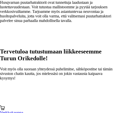
Husqvarnan puutarhatraktorit ovat tunnettuja laadustaan ja
luotettavuudestaan. Voit tutustua mallistoomme ja pyytää tarjouksen
verkkosivuiltamme. Tarjoamme myös asiantuntevaa neuvontaa ja
huoltopalveluita, jotta voit olla varma, että valitsemasi puutarhatraktori
palvelee sinua parhaalla mahdollisella tavalla.
Tervetuloa tutustumaan
liikkeeseemme
Turun Orikedolle!
Voit myös olla suoraan yhteydessä puhelimitse, sähköpostitse tai tämän
sivuston chatin kautta, jos mielessäsi on jokin vastausta kaipaava
kysymys!
Verkkokauppa