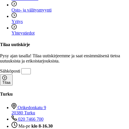
Osto- ja välitysmyynti
Yritys
Yhteystiedot
Tilaa uutiskirje
Pysy ajan tasalla! Tilaa uutiskirjeemme ja saat ensimmäisenä tietoa
uutuuksista ja erikoistarjouksista.
Sähköposti
Tilaa
Turku
Orikedonkatu 9
20380 Turku
020 7466 700
Ma-pe
klo 8-16.30