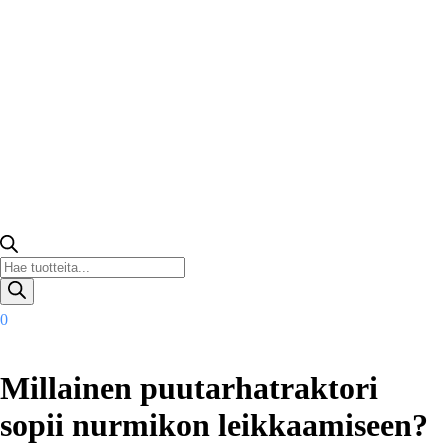
Products
search
0
Millainen puutarhatraktori
sopii nurmikon leikkaamiseen?