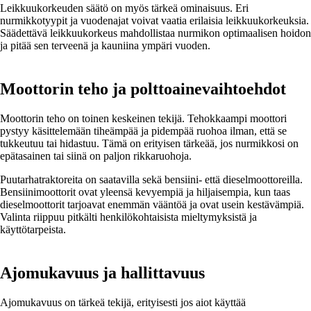
Leikkuukorkeuden säätö on myös tärkeä ominaisuus. Eri
nurmikkotyypit ja vuodenajat voivat vaatia erilaisia leikkuukorkeuksia.
Säädettävä leikkuukorkeus mahdollistaa nurmikon optimaalisen hoidon
ja pitää sen terveenä ja kauniina ympäri vuoden.
Moottorin teho ja polttoainevaihtoehdot
Moottorin teho on toinen keskeinen tekijä. Tehokkaampi moottori
pystyy käsittelemään tiheämpää ja pidempää ruohoa ilman, että se
tukkeutuu tai hidastuu. Tämä on erityisen tärkeää, jos nurmikkosi on
epätasainen tai siinä on paljon rikkaruohoja.
Puutarhatraktoreita on saatavilla sekä bensiini- että dieselmoottoreilla.
Bensiinimoottorit ovat yleensä kevyempiä ja hiljaisempia, kun taas
dieselmoottorit tarjoavat enemmän vääntöä ja ovat usein kestävämpiä.
Valinta riippuu pitkälti henkilökohtaisista mieltymyksistä ja
käyttötarpeista.
Ajomukavuus ja hallittavuus
Ajomukavuus on tärkeä tekijä, erityisesti jos aiot käyttää