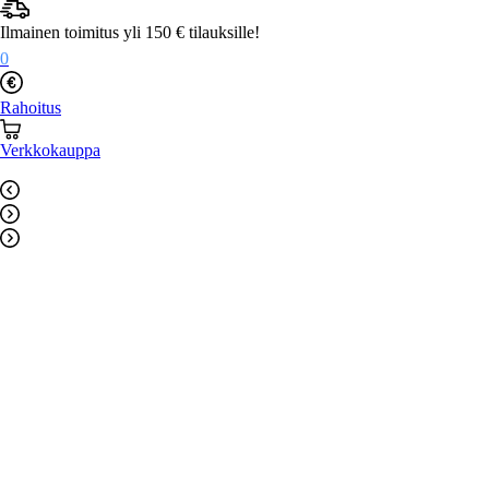
Mene
sisältöön
Ilmainen toimitus yli 150 € tilauksille!
0
Rahoitus
Verkkokauppa