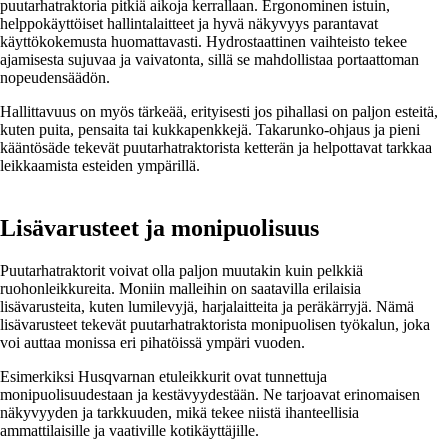
puutarhatraktoria pitkiä aikoja kerrallaan. Ergonominen istuin,
helppokäyttöiset hallintalaitteet ja hyvä näkyvyys parantavat
käyttökokemusta huomattavasti. Hydrostaattinen vaihteisto tekee
ajamisesta sujuvaa ja vaivatonta, sillä se mahdollistaa portaattoman
nopeudensäädön.
Hallittavuus on myös tärkeää, erityisesti jos pihallasi on paljon esteitä,
kuten puita, pensaita tai kukkapenkkejä. Takarunko-ohjaus ja pieni
kääntösäde tekevät puutarhatraktorista ketterän ja helpottavat tarkkaa
leikkaamista esteiden ympärillä.
Lisävarusteet ja monipuolisuus
Puutarhatraktorit voivat olla paljon muutakin kuin pelkkiä
ruohonleikkureita. Moniin malleihin on saatavilla erilaisia
lisävarusteita, kuten lumilevyjä, harjalaitteita ja peräkärryjä. Nämä
lisävarusteet tekevät puutarhatraktorista monipuolisen työkalun, joka
voi auttaa monissa eri pihatöissä ympäri vuoden.
Esimerkiksi Husqvarnan etuleikkurit ovat tunnettuja
monipuolisuudestaan ja kestävyydestään. Ne tarjoavat erinomaisen
näkyvyyden ja tarkkuuden, mikä tekee niistä ihanteellisia
ammattilaisille ja vaativille kotikäyttäjille.