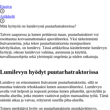
Etusivu
Artikkelit
Mitä hyötyöä on lumilevystä puutarhatraktorissa?
Talven saapuessa ja lumen peittäessä maan, puutarhatraktori voi
osoittautua korvaamattomaksi apuvälineeksi. Yksi tärkeimmistä
lisävarusteista, joka tekee puutarhatraktorista monipuolisen
talvityökalun, on lumilevy. Tässä artikkelissa käsittelemme lumilevyn
hyötyjä, oikean lumilevyn valintaa, asennusta ja käyttöä,
turvallisuusohjeita sekä yleisimpiä ongelmia ja niiden ratkaisuja.
Lumilevyn hyödyt puutarhatraktorissa
Lumilevy on erinomainen lisävaruste puutarhatraktoriin, sillä se
muuttaa traktorin tehokkaaksi lumen aurausvälineeksi. Lumilevyn
avulla voit helposti ja nopeasti poistaa lumen pihateiltä, ajoväyliltä ja
muilta alueilta, jotka muuten vaatisivat paljon manuaalista työtä. Tämä
säästää aikaa ja vaivaa, erityisesti suurilla piha-alueilla.
Toinen merkittävä hyöty on puutarhatraktorin monikäyttöisyys.