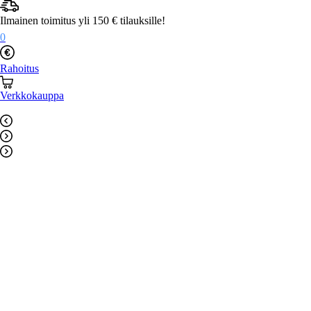
Mene
sisältöön
Ilmainen toimitus yli 150 € tilauksille!
0
Rahoitus
Verkkokauppa