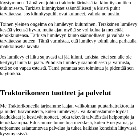
löystyminen. Tämä voi johtua traktorin tärinästä tai kiinnityspulttien
kulumisesta. Tarkista kiinnitykset säännöllisesti ja kiristä pultit
tarvittaessa. Jos kiinnityspultit ovat kuluneet, vaihda ne uusiin.
Toinen yleinen ongelma on lumilevyn kuluminen. Teräksinen lumilevy
kestää yleensä hyvin, mutta ajan myötä se voi kulua ja menettää
tehokkuutensa. Tarkista lumilevyn kunto säännöllisesti ja vaihda se
tarvittaessa uuteen. Tämä varmistaa, että lumilevy toimii aina parhaalla
mahdollisella tavalla.
Jos lumilevy ei liiku sujuvasti tai jää kiinni, tarkista, ettei sen alle ole
kertynyt lunta tai jäätä. Puhdista lumilevy säännöllisesti ja varmista,
että se on vapaa esteistä. Tämä parantaa sen toimintaa ja pidentää sen
käyttöikää.
Traktorikoneen tuotteet ja palvelut
Me Traktorikoneella tarjoamme laajan valikoiman puutarhatraktoreita
ja niiden lisävarusteita, kuten lumilevyjä. Valikoimastamme löydät
laadukkaat ja kestävät tuotteet, jotka tekevät talvitöistäsi helpompia ja
tehokkaampia. Edustamme tunnettuja merkkejä, kuten Husqvarna, ja
tarjoamme asiantuntevaa palvelua ja tukea kaikissa koneisiin liittyvissä
kysymyksissä.