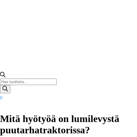
Products
search
0
Mitä hyötyöä on lumilevystä
puutarhatraktorissa?