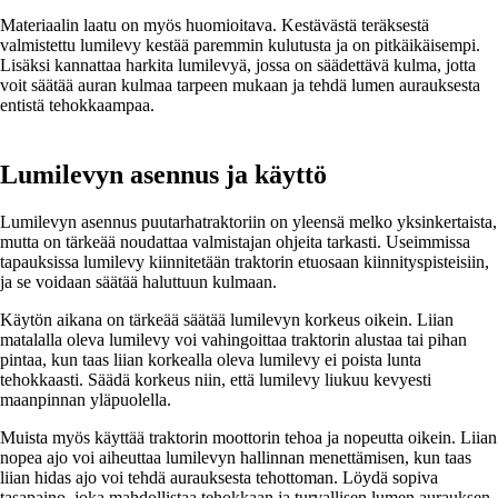
Materiaalin laatu on myös huomioitava. Kestävästä teräksestä
valmistettu lumilevy kestää paremmin kulutusta ja on pitkäikäisempi.
Lisäksi kannattaa harkita lumilevyä, jossa on säädettävä kulma, jotta
voit säätää auran kulmaa tarpeen mukaan ja tehdä lumen aurauksesta
entistä tehokkaampaa.
Lumilevyn asennus ja käyttö
Lumilevyn asennus puutarhatraktoriin on yleensä melko yksinkertaista,
mutta on tärkeää noudattaa valmistajan ohjeita tarkasti. Useimmissa
tapauksissa lumilevy kiinnitetään traktorin etuosaan kiinnityspisteisiin,
ja se voidaan säätää haluttuun kulmaan.
Käytön aikana on tärkeää säätää lumilevyn korkeus oikein. Liian
matalalla oleva lumilevy voi vahingoittaa traktorin alustaa tai pihan
pintaa, kun taas liian korkealla oleva lumilevy ei poista lunta
tehokkaasti. Säädä korkeus niin, että lumilevy liukuu kevyesti
maanpinnan yläpuolella.
Muista myös käyttää traktorin moottorin tehoa ja nopeutta oikein. Liian
nopea ajo voi aiheuttaa lumilevyn hallinnan menettämisen, kun taas
liian hidas ajo voi tehdä aurauksesta tehottoman. Löydä sopiva
tasapaino, joka mahdollistaa tehokkaan ja turvallisen lumen aurauksen.