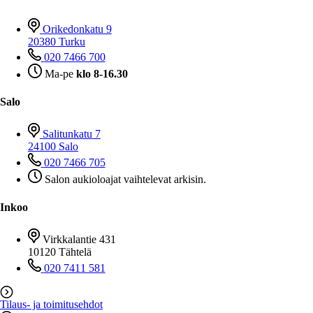
Orikedonkatu 9
20380 Turku
020 7466 700
Ma-pe
klo 8-16.30
Salo
Salitunkatu 7
24100 Salo
020 7466 705
Salon aukioloajat vaihtelevat arkisin.
Inkoo
Virkkalantie 431
10120 Tähtelä
020 7411 581
Tilaus- ja toimitusehdot