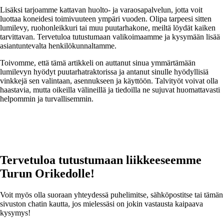
Lisäksi tarjoamme kattavan huolto- ja varaosapalvelun, jotta voit
luottaa koneidesi toimivuuteen ympäri vuoden. Olipa tarpeesi sitten
lumilevy, ruohonleikkuri tai muu puutarhakone, meiltä löydät kaiken
tarvittavan. Tervetuloa tutustumaan valikoimaamme ja kysymään lisää
asiantuntevalta henkilökunnaltamme.
Toivomme, että tämä artikkeli on auttanut sinua ymmärtämään
lumilevyn hyödyt puutarhatraktorissa ja antanut sinulle hyödyllisiä
vinkkejä sen valintaan, asennukseen ja käyttöön. Talvityöt voivat olla
haastavia, mutta oikeilla välineillä ja tiedoilla ne sujuvat huomattavasti
helpommin ja turvallisemmin.
Tervetuloa tutustumaan
liikkeeseemme
Turun Orikedolle!
Voit myös olla suoraan yhteydessä puhelimitse, sähköpostitse tai tämän
sivuston chatin kautta, jos mielessäsi on jokin vastausta kaipaava
kysymys!