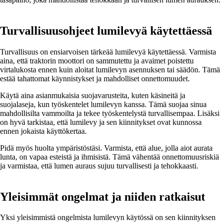
Turvallisuusohjeet lumilevyä käytettäessä
Turvallisuus on ensiarvoisen tärkeää lumilevyä käytettäessä. Varmista
aina, että traktorin moottori on sammutettu ja avaimet poistettu
virtalukosta ennen kuin aloitat lumilevyn asennuksen tai säädön. Tämä
estää tahattomat käynnistykset ja mahdolliset onnettomuudet.
Käytä aina asianmukaisia suojavarusteita, kuten käsineitä ja
suojalaseja, kun työskentelet lumilevyn kanssa. Tämä suojaa sinua
mahdollisilta vammoilta ja tekee työskentelystä turvallisempaa. Lisäksi
on hyvä tarkistaa, että lumilevy ja sen kiinnitykset ovat kunnossa
ennen jokaista käyttökertaa.
Pidä myös huolta ympäristöstäsi. Varmista, että alue, jolla aiot aurata
lunta, on vapaa esteistä ja ihmisistä. Tämä vähentää onnettomuusriskiä
ja varmistaa, että lumen auraus sujuu turvallisesti ja tehokkaasti.
Yleisimmät ongelmat ja niiden ratkaisut
Yksi yleisimmistä ongelmista lumilevyn käytössä on sen kiinnityksen