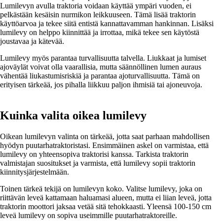
Lumilevyn avulla traktoria voidaan käyttää ympäri vuoden, ei
pelkästään kesäisin nurmikon leikkuuseen. Tämä lisää traktorin
käyttöarvoa ja tekee siitä entistä kannattavamman hankinnan. Lisäksi
lumilevy on helppo kiinnittää ja irrottaa, mikä tekee sen käytöstä
joustavaa ja kätevää.
Lumilevy myös parantaa turvallisuutta talvella. Liukkaat ja lumiset
ajoväylät voivat olla vaarallisia, mutta säännöllinen lumen auraus
vähentää liukastumisriskiä ja parantaa ajoturvallisuutta. Tämä on
erityisen tärkeää, jos pihalla liikkuu paljon ihmisiä tai ajoneuvoja.
Kuinka valita oikea lumilevy
Oikean lumilevyn valinta on tärkeää, jotta saat parhaan mahdollisen
hyödyn puutarhatraktoristasi. Ensimmäinen askel on varmistaa, että
lumilevy on yhteensopiva traktorisi kanssa. Tarkista traktorin
valmistajan suositukset ja varmista, että lumilevy sopii traktorin
kiinnitysjärjestelmään.
Toinen tärkeä tekijä on lumilevyn koko. Valitse lumilevy, joka on
riittävän leveä kattamaan haluamasi alueen, mutta ei liian leveä, jotta
traktorin moottori jaksaa vetää sitä tehokkaasti. Yleensä 100-150 cm
leveä lumilevy on sopiva useimmille puutarhatraktoreille.