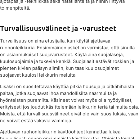
ajotapaa ja -tekniikkaa sekä hätätilanteita ja niihin liittyviä
toimenpiteitä.
Turvallisuusvälineet ja -varusteet
Turvallisuus on aina etusijalla, kun käytät ajettavaa
ruohonleikkuria. Ensimmäinen askel on varmistaa, että sinulla
on asianmukaiset suojavarusteet. Käytä aina suojalaseja,
kuulosuojaimia ja tukevia kenkiä. Suojalasit estävät roskien ja
pienten kivien pääsyn silmiin, kun taas kuulosuojaimet
suojaavat kuulosi leikkurin melulta.
Lisäksi on suositeltavaa käyttää pitkiä housuja ja pitkähihaista
paitaa, jotka suojaavat ihoa mahdollisilta naarmuilta ja
hyönteisten puremilta. Käsineet voivat myös olla hyödylliset,
erityisesti jos joudut käsittelemään leikkurin teriä tai muita osia.
Muista, että turvallisuusvälineet eivät ole vain suosituksia, vaan
ne voivat estää vakavia vammoja.
Ajettavan ruohonleikkurin käyttöohjeet kannattaa lukea
huolellisesti ennen ensimmäistä käyttökertaa. Ohjeista löydät