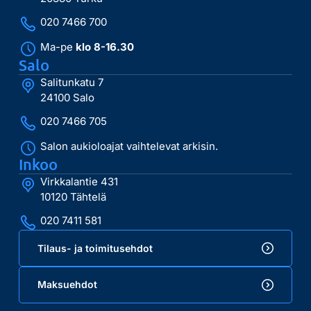
020 7466 700
Ma-pe
klo 8-16.30
Salo
Salitunkatu 7
24100 Salo
020 7466 705
Salon aukioloajat vaihtelevat arkisin.
Inkoo
Virkkalantie 431
10120 Tähtelä
020 7411 581
Tilaus- ja toimitusehdot
Maksuehdot