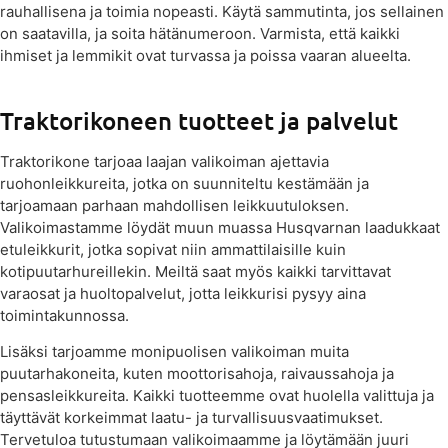
rauhallisena ja toimia nopeasti. Käytä sammutinta, jos sellainen
on saatavilla, ja soita hätänumeroon. Varmista, että kaikki
ihmiset ja lemmikit ovat turvassa ja poissa vaaran alueelta.
Traktorikoneen tuotteet ja palvelut
Traktorikone tarjoaa laajan valikoiman ajettavia
ruohonleikkureita, jotka on suunniteltu kestämään ja
tarjoamaan parhaan mahdollisen leikkuutuloksen.
Valikoimastamme löydät muun muassa Husqvarnan laadukkaat
etuleikkurit, jotka sopivat niin ammattilaisille kuin
kotipuutarhureillekin. Meiltä saat myös kaikki tarvittavat
varaosat ja huoltopalvelut, jotta leikkurisi pysyy aina
toimintakunnossa.
Lisäksi tarjoamme monipuolisen valikoiman muita
puutarhakoneita, kuten moottorisahoja, raivaussahoja ja
pensasleikkureita. Kaikki tuotteemme ovat huolella valittuja ja
täyttävät korkeimmat laatu- ja turvallisuusvaatimukset.
Tervetuloa tutustumaan valikoimaamme ja löytämään juuri