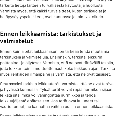
tärkeitä tietoja laitteen turvallisesta käytöstä ja huollosta.
Varmista myös, että kaikki turvalaitteet, kuten teräsuojat ja
hätäpysäytyspainikkeet, ovat kunnossa ja toimivat oikein.
Ennen leikkaamista: tarkistukset ja
valmistelut
Ennen kuin aloitat leikkaamisen, on tärkeää tehdä muutamia
tarkistuksia ja valmisteluja. Ensinnäkin, tarkista leikkurin
polttoaine- ja öljytasot. Varmista, että ne ovat riittävällä tasolla,
jotta leikkuri toimii moitteettomasti koko leikkuun ajan. Tarkista
myös renkaiden ilmanpaine ja varmista, että ne ovat tasaiset.
Seuraavaksi tarkista leikkuuterät. Varmista, että ne ovat terävät
ja hyvässä kunnossa. Tylsät terät voivat repiä nurmikon sijaan
leikata sitä, mikä voi vahingoittaa nurmikkoa ja tehdä
leikkuujäljestä epätasaisen. Jos terät ovat kuluneet tai
vaurioituneet, ne kannattaa vaihtaa uusiin ennen leikkaamista.
Ennen leikkaamista on myös hyvä tarkistaa leikattava alue.