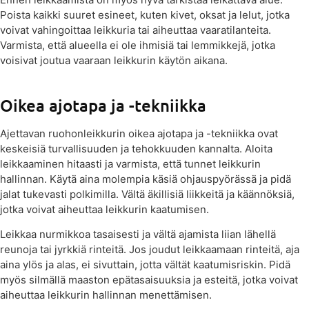
Poista kaikki suuret esineet, kuten kivet, oksat ja lelut, jotka
voivat vahingoittaa leikkuria tai aiheuttaa vaaratilanteita.
Varmista, että alueella ei ole ihmisiä tai lemmikkejä, jotka
voisivat joutua vaaraan leikkurin käytön aikana.
Oikea ajotapa ja -tekniikka
Ajettavan ruohonleikkurin oikea ajotapa ja -tekniikka ovat
keskeisiä turvallisuuden ja tehokkuuden kannalta. Aloita
leikkaaminen hitaasti ja varmista, että tunnet leikkurin
hallinnan. Käytä aina molempia käsiä ohjauspyörässä ja pidä
jalat tukevasti polkimilla. Vältä äkillisiä liikkeitä ja käännöksiä,
jotka voivat aiheuttaa leikkurin kaatumisen.
Leikkaa nurmikkoa tasaisesti ja vältä ajamista liian lähellä
reunoja tai jyrkkiä rinteitä. Jos joudut leikkaamaan rinteitä, aja
aina ylös ja alas, ei sivuttain, jotta vältät kaatumisriskin. Pidä
myös silmällä maaston epätasaisuuksia ja esteitä, jotka voivat
aiheuttaa leikkurin hallinnan menettämisen.