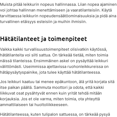
Muista pitää leikkurin nopeus hallinnassa. Liian nopea ajaminen
voi johtaa hallinnan menettämiseen ja vaaratilanteisiin. Käytä
tarvittaessa leikkurin nopeudensäätöominaisuuksia ja pidä aina
turvallinen etäisyys esteisiin ja muihin ihmisiin.
Hätätilanteet ja toimenpiteet
Vaikka kaikki turvallisuustoimenpiteet olisivatkin käytössä,
hätätilanteita voi silti sattua. On tärkeää tietää, miten toimia
näissä tilanteissa. Ensimmäinen askel on pysäyttää leikkuri
välittömästi. Useimmissa ajettavissa ruohonleikkureissa on
hätäpysäytyspainike, jota tulee käyttää hätätilanteessa.
Jos leikkuri kaatuu tai menee epäkuntoon, älä yritä korjata sitä
itse paikan päällä. Sammuta moottori ja odota, että kaikki
liikkuvat osat pysähtyvät ennen kuin yrität tehdä mitään
korjauksia. Jos et ole varma, miten toimia, ota yhteyttä
ammattilaiseen tai huoltoliikkeeseen.
Hätätilanteessa, kuten tulipalon sattuessa, on tärkeää pysyä