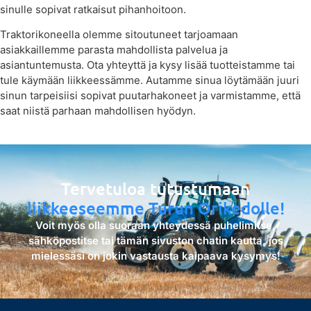
sinulle sopivat ratkaisut pihanhoitoon.
Traktorikoneella olemme sitoutuneet tarjoamaan
asiakkaillemme parasta mahdollista palvelua ja
asiantuntemusta. Ota yhteyttä ja kysy lisää tuotteistamme tai
tule käymään liikkeessämme. Autamme sinua löytämään juuri
sinun tarpeisiisi sopivat puutarhakoneet ja varmistamme, että
saat niistä parhaan mahdollisen hyödyn.
Tervetuloa tutustumaan
liikkeeseemme Turun Orikedolle!
Voit myös olla suoraan yhteydessä puhelimitse,
sähköpostitse tai tämän sivuston chatin kautta, jos
mielessäsi on jokin vastausta kaipaava kysymys!