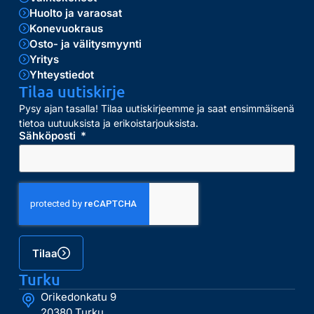
Huolto ja varaosat
Konevuokraus
Osto- ja välitysmyynti
Yritys
Yhteystiedot
Tilaa uutiskirje
Pysy ajan tasalla! Tilaa uutiskirjeemme ja saat ensimmäisenä
tietoa uutuuksista ja erikoistarjouksista.
Sähköposti
Tilaa
Turku
Orikedonkatu 9
20380 Turku