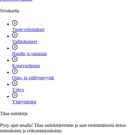
Sivukartta
Tuote-edustukset
Vaihtokoneet
Huolto ja varaosat
Konevuokraus
Osto- ja välitysmyynti
Yritys
Yhteystiedot
Tilaa uutiskirje
Pysy ajan tasalla! Tilaa uutiskirjeemme ja saat ensimmäisenä tietoa
uutuuksista ja erikoistarjouksista.