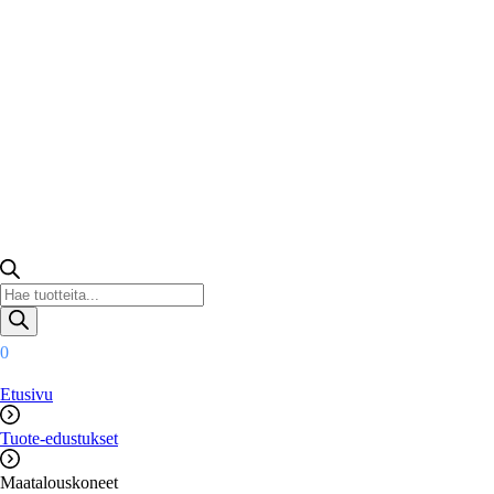
Products
search
0
Etusivu
Tuote-edustukset
Maatalouskoneet