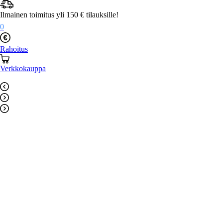
Mene
sisältöön
Ilmainen toimitus yli 150 € tilauksille!
0
Rahoitus
Verkkokauppa