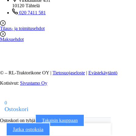
Virkkalantie 431
10120 Tähtelä
020 7411 581
Tilaus- ja toimitusehdot
Maksuehdot
©
– RL-Traktorikone OY |
Tietosuojaseloste
|
Evästekäytäntö
Kotisivut:
Sivustamo Oy
0
Ostoskori
Ostoskori on tyhjä
Takaisin kauppaan
Jatka ostoksia