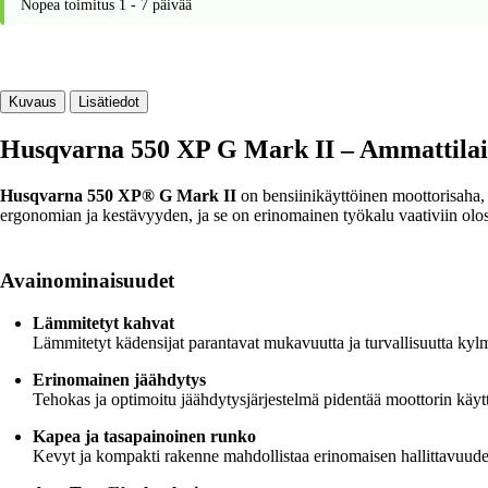
Nopea toimitus 1 - 7 päivää
II
määrä
Kuvaus
Lisätiedot
Husqvarna 550 XP G Mark II – Ammattilais
Husqvarna 550 XP® G Mark II
on bensiinikäyttöinen moottorisaha,
ergonomian ja kestävyyden, ja se on erinomainen työkalu vaativiin olosuhte
Avainominaisuudet
Lämmitetyt kahvat
Lämmitetyt kädensijat parantavat mukavuutta ja turvallisuutta ky
Erinomainen jäähdytys
Tehokas ja optimoitu jäähdytysjärjestelmä pidentää moottorin käytt
Kapea ja tasapainoinen runko
Kevyt ja kompakti rakenne mahdollistaa erinomaisen hallittavuuden, 