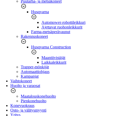
Puutarha- ja metsäkoneet
Husqvarna
Automower-robottileikkuri
Ajettavat ruohonleikkurit
Farma-metsäperävaunut
Rakennuskoneet
Husqvarna Construction
Maantiivistäjät
Laikkaleikkurit
Trapper-mönkijät
Automaattiohjaus
Kampanjat
Vaihtokoneet
Huolto ja varaosat
Maatalouskonehuolto
Pienkonehuolto
Konevuokraus
Osto- ja välitysmyynti
Yritys