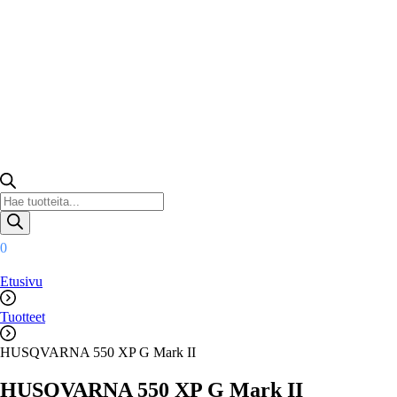
Products
search
0
Etusivu
Tuotteet
HUSQVARNA 550 XP G Mark II
HUSQVARNA 550 XP G Mark II