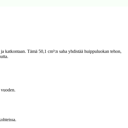
n ja katkontaan. Tämä 50,1 cm³:n saha yhdistää huippuluokan tehon,
utta.
i vuoden.
kohteissa.