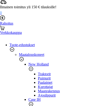
Mene
sisältöön
Ilmainen toimitus yli 150 € tilauksille!
0
Rahoitus
Verkkokauppa
Tuote-edustukset
Maatalouskoneet
New Holland
Traktorit
Puimurit
Paalaimet
Kurottajat
Maanrakennus
Ajosilppurit
Case IH