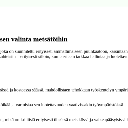
en valinta metsätöihin
 joka on suunniteltu erityisesti ammattimaiseen puunkaatoon, karsintaa
isiin – erityisesti silloin, kun tarvitaan tarkkaa hallintaa ja luotettavu
lmässä ja kosteassa säässä, mahdollistaen tehokkaan työskentelyn ympär
öikää ja varmistaa sen luotettavuuden vaativissakin työympäristöissä.
mikä on kriittistä erityisesti tiheässä metsikössä ja vaikeapääsyisissä 