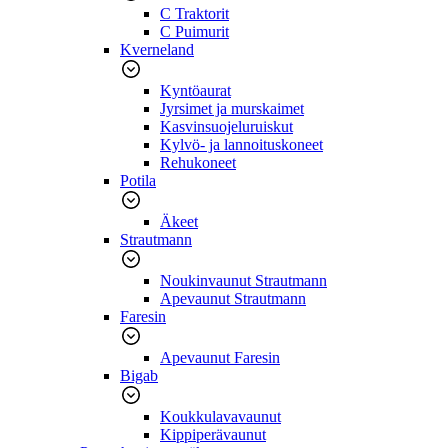
C Traktorit
C Puimurit
Kverneland
Kyntöaurat
Jyrsimet ja murskaimet
Kasvinsuojeluruiskut
Kylvö- ja lannoituskoneet
Rehukoneet
Potila
Äkeet
Strautmann
Noukinvaunut Strautmann
Apevaunut Strautmann
Faresin
Apevaunut Faresin
Bigab
Koukkulavavaunut
Kippiperävaunut