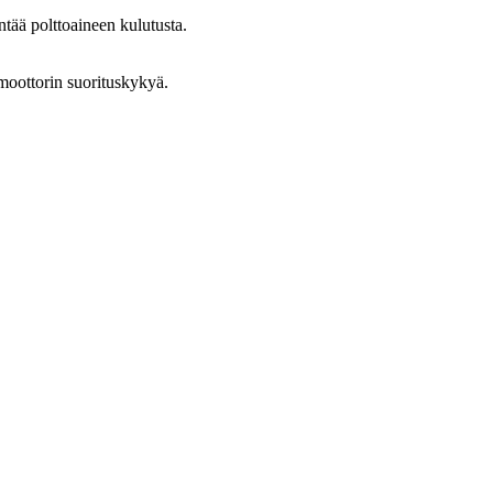
tää polttoaineen kulutusta.
moottorin suorituskykyä.