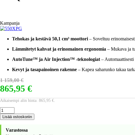
Kampanja
Tehokas ja kestävä 50,1 cm³ moottori
– Soveltuu erinomaisesti
Lämmitetyt kahvat ja erinomainen ergonomia
– Mukava ja tur
AutoTune™ ja Air Injection™ -teknologiat
– Automaattisesti 
Kevyt ja tasapainoinen rakenne
– Kapea saharunko takaa tarkan
Alkuperäinen
Nykyinen
1 159,00
€
865,95
€
hinta
hinta
oli:
on:
Aikaisempi alin hinta:
865,95
€
.
HUSQVARNA
1
865,95 €.
550
Lisää ostoskoriin
159,00 €.
XP
G
Varastossa
Mark