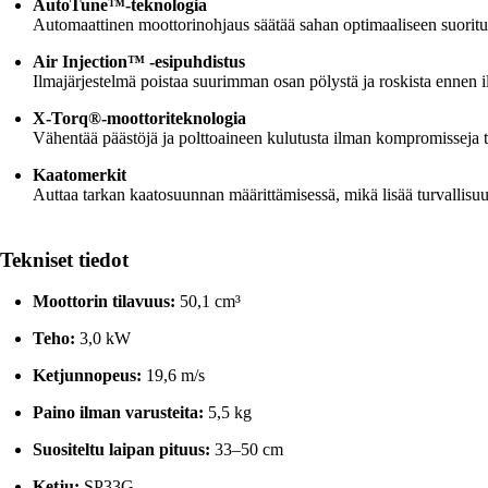
AutoTune™-teknologia
Automaattinen moottorinohjaus säätää sahan optimaaliseen suoritu
Air Injection™ -esipuhdistus
Ilmajärjestelmä poistaa suurimman osan pölystä ja roskista ennen 
X-Torq®-moottoriteknologia
Vähentää päästöjä ja polttoaineen kulutusta ilman kompromisseja te
Kaatomerkit
Auttaa tarkan kaatosuunnan määrittämisessä, mikä lisää turvallisuu
Tekniset tiedot
Moottorin tilavuus:
50,1 cm³
Teho:
3,0 kW
Ketjunnopeus:
19,6 m/s
Paino ilman varusteita:
5,5 kg
Suositeltu laipan pituus:
33–50 cm
Ketju:
SP33G