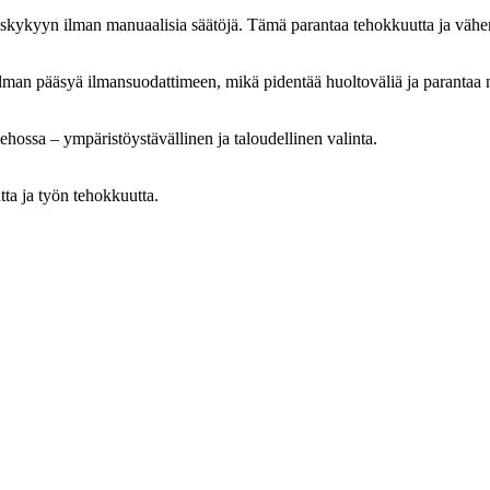
skykyyn ilman manuaalisia säätöjä. Tämä parantaa tehokkuutta ja vähen
ilman pääsyä ilmansuodattimeen, mikä pidentää huoltoväliä ja parantaa 
hossa – ympäristöystävällinen ja taloudellinen valinta.
tta ja työn tehokkuutta.