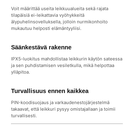
Voit määrittää useita leikkuualueita sekä rajata
tilapäisiä ei-leikattavia vyöhykkeitä
älypuhelinsovelluksella, jolloin nurmikonhoito
mukautuu helposti elämäntyyliisi.
Säänkestävä rakenne
IPX5-luokitus mahdollistaa leikkurin käytön sateessa
ja sen puhdistamisen vesiletkulla, mikä helpottaa
ylläpitoa.
Turvallisuus ennen kaikkea
PIN-koodisuojaus ja varkaudenestojärjestelmä
takaavat, että leikkuri pysyy omistajallaan ja toimii
turvallisesti.