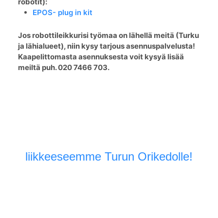
robotit):
EPOS- plug in kit
Jos robottileikkurisi työmaa on lähellä meitä (Turku
ja lähialueet), niin kysy tarjous asennuspalvelusta!
Kaapelittomasta asennuksesta voit kysyä lisää
meiltä puh. 020 7466 703.
Tervetuloa tutustumaan
liikkeeseemme Turun Orikedolle!
Voit myös olla suoraan yhteydessä puhelimitse,
sähköpostitse tai tämän sivuston chatin kautta, jos
mielessäsi on jokin vastausta kaipaava kysymys!