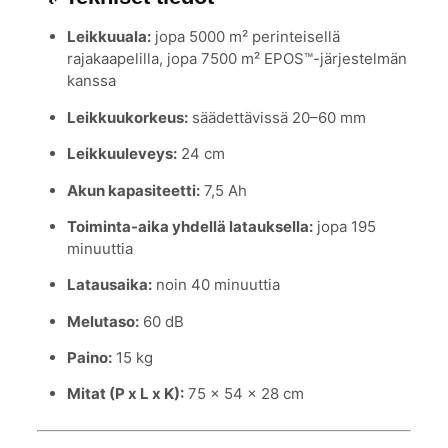
Leikkuuala:
jopa 5000 m² perinteisellä
rajakaapelilla, jopa 7500 m² EPOS™-järjestelmän
kanssa
Leikkuukorkeus:
säädettävissä 20–60 mm
Leikkuuleveys:
24 cm
Akun kapasiteetti:
7,5 Ah
Toiminta-aika yhdellä latauksella:
jopa 195
minuuttia
Latausaika:
noin 40 minuuttia
Melutaso:
60 dB
Paino:
15 kg
Mitat (P x L x K):
75 x 54 x 28 cm