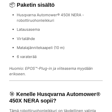
📦
Paketin sisältö
Husqvarna Automower® 450X NERA -
robottiruohonleikkuri
Latausasema
Virtalähde
Matalajännitekaapeli (10 m)
6 varaterää
Huomio: EPOS™-Plug-in ja viiteasema myydään
erikseen.
🎯
Kenelle Husqvarna Automower®
450X NERA sopii?
Tämä robottiruohonleikkuri on täydellinen valinta