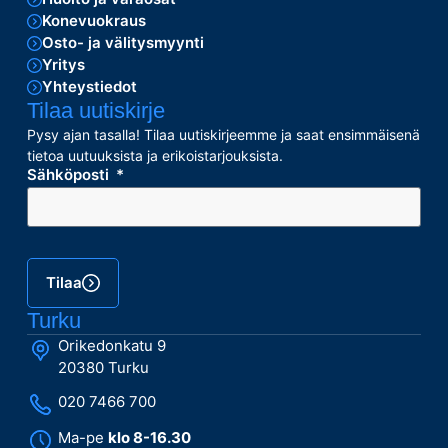
Konevuokraus
Osto- ja välitysmyynti
Yritys
Yhteystiedot
Tilaa uutiskirje
Pysy ajan tasalla! Tilaa uutiskirjeemme ja saat ensimmäisenä
tietoa uutuuksista ja erikoistarjouksista.
Sähköposti
Tilaa
Turku
Orikedonkatu 9
20380 Turku
020 7466 700
Ma-pe
klo 8-16.30