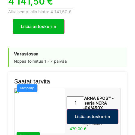
4 141,50
€
Aikaisempi alin hinta:
4 141,50
€
.
Lisää ostoskoriin
Varastossa
Nopea toimitus 1 - 7 päivää
Saatat tarvita
Kampanja
HUSQVARNA EPOS™ -
lisäosasarja NERA
320/430X/450X
⚙️
Rajakaapeliton
Lisää ostoskoriin
asennus
–
Mahdollistaa täysin
langattoman
Automower®-
479,00
€
asennuksen