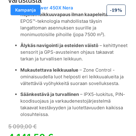
varustusta
Kampanja
-19%
Rajaton leikkuuvapaus ilman kaapeleita
–
EPOS™-teknologia mahdollistaa täysin
langattoman asennuksen suurille ja
monimuotoisille pihoille (jopa 7500 m²).
Älykäs navigointi ja esteiden väistö
– kehittyneet
sensorit ja GPS-avusteinen ohjaus takaavat
tarkan ja turvallisen leikkuun.
Mukautettava leikkuualue
– Zone Control -
ominaisuudella luot helposti eri leikkuualueita ja
vältettäviä vyöhykkeitä suoraan sovelluksesta.
Säänkestävä ja turvallinen
– IPX5-luokitus, PIN-
koodisuojaus ja varkaudenestojärjestelmä
takaavat kestävyyden ja luotettavuuden kaikissa
olosuhteissa.
5 099,00
€