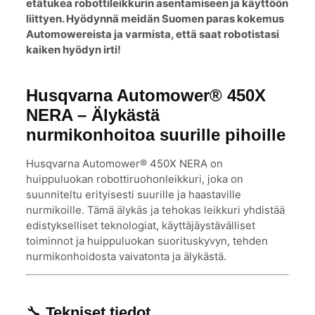
etätukea robottileikkurin asentamiseen ja käyttöön
Sopii suurille alueille
– 100 metrin
liittyen. Hyödynnä meidän Suomen paras kokemus
toimintasäde kattaa
Automowereista ja varmista, että saat robotistasi
laajat pihat,
viheralueet ja
kaiken hyödyn irti!
ammattilaiskäyttökohteet.
Husqvarna Automower® 450X
NERA – Älykästä
nurmikonhoitoa suurille pihoille
Husqvarna Automower® 450X NERA on
huippuluokan robottiruohonleikkuri, joka on
suunniteltu erityisesti suurille ja haastaville
nurmikoille. Tämä älykäs ja tehokas leikkuri yhdistää
edistykselliset teknologiat, käyttäjäystävälliset
toiminnot ja huippuluokan suorituskyvyn, tehden
nurmikonhoidosta vaivatonta ja älykästä.
🔧
Tekniset tiedot