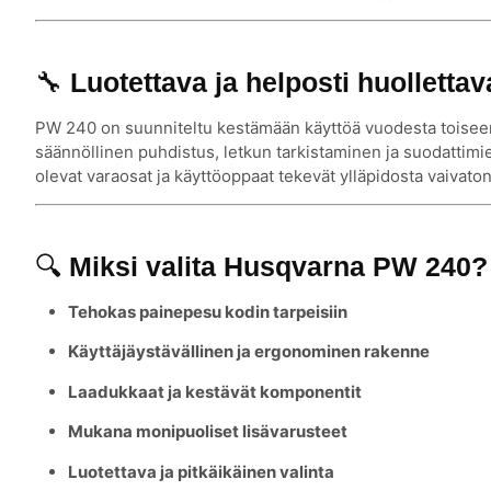
🔧
Luotettava ja helposti huollettav
PW 240 on suunniteltu kestämään käyttöä vuodesta toiseen.
säännöllinen puhdistus, letkun tarkistaminen ja suodattimie
olevat varaosat ja käyttöoppaat tekevät ylläpidosta vaivaton
🔍
Miksi valita Husqvarna PW 240?
Tehokas painepesu kodin tarpeisiin
Käyttäjäystävällinen ja ergonominen rakenne
Laadukkaat ja kestävät komponentit
Mukana monipuoliset lisävarusteet
Luotettava ja pitkäikäinen valinta