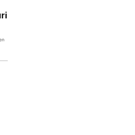
ri
ien