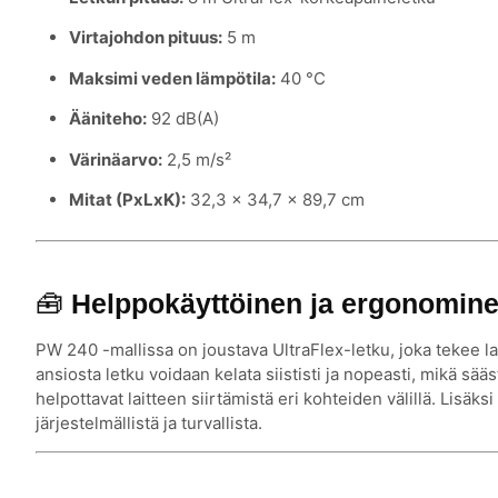
Virtajohdon pituus:
5 m
Maksimi veden lämpötila:
40 °C
Ääniteho:
92 dB(A)
Värinäarvo:
2,5 m/s²
Mitat (PxLxK):
32,3 x 34,7 x 89,7 cm
🧰
Helppokäyttöinen ja ergonomin
PW 240 -mallissa on joustava UltraFlex-letku, joka tekee lai
ansiosta letku voidaan kelata siististi ja nopeasti, mikä sä
helpottavat laitteen siirtämistä eri kohteiden välillä. Lisäksi
järjestelmällistä ja turvallista.