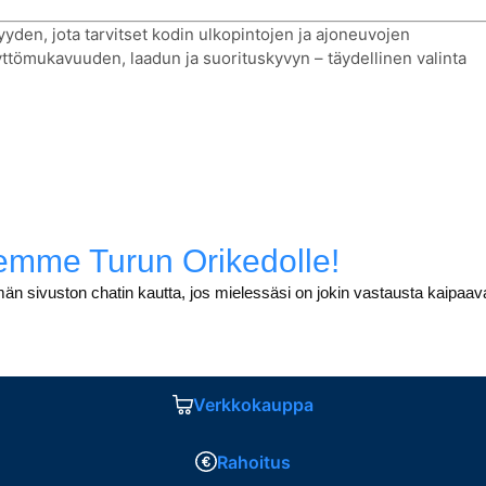
yyden, jota tarvitset kodin ulkopintojen ja ajoneuvojen
tömukavuuden, laadun ja suorituskyvyn – täydellinen valinta
eemme Turun Orikedolle!
män sivuston chatin kautta, jos mielessäsi on jokin vastausta kaipa
Verkkokauppa
Rahoitus