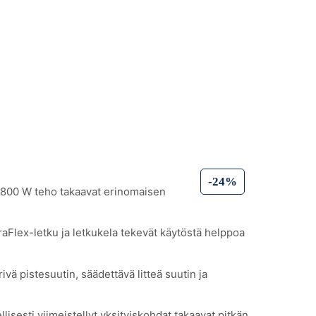
i
-24%
 1800 W teho takaavat erinomaisen
raFlex-letku ja letkukela tekevät käytöstä helppoa
vä pistesuutin, säädettävä litteä suutin ja
lisesti viimeistellyt yksityiskohdat takaavat pitkän