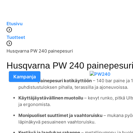
Etusivu
Tuotteet
Husqvarna PW 240 painepesuri
Husqvarna PW 240 painepesur
Kampanja
Tehokas painepesuri kotikäyttöön
– 140 bar paine ja
puhdistustuloksen pihalla, terassilla ja ajoneuvoissa.
Käyttäjäystävällinen muotoilu
– kevyt runko, pitkä Ult
ja ergonomista.
Monipuoliset suuttimet ja vaahtoruisku
– mukana pyöri
läpinäkyvä pesuaineen vaahtoruisku.
Kestävä ja laadukas rakenne
– metallipumppu ja huolel