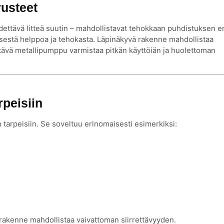
rusteet
dettävä litteä suutin – mahdollistavat tehokkaan puhdistuksen er
ksestä helppoa ja tehokasta. Läpinäkyvä rakenne mahdollistaa
ävä metallipumppu varmistaa pitkän käyttöiän ja huolettoman
rpeisiin
 tarpeisiin. Se soveltuu erinomaisesti esimerkiksi:
n
 rakenne mahdollistaa vaivattoman siirrettävyyden.