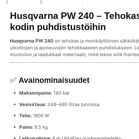
Husqvarna PW 240 – Tehokas 
kodin puhdistustöihin
Husqvarna PW 240
on tehokas ja monikäyttöinen sähkökäyt
ulkotilojen ja ajoneuvojen tehokkaaseen puhdistukseen. Lai
muotoilun ja laadukkaat materiaalit, mikä tekee siitä ihante
✅
Avainominaisuudet
Maksimipaine:
140 bar
Vesivirtaus:
348–465 litraa tunnissa
Teho:
1800 W
Paino:
9,5 kg
Letkun pituus:
8 m UltraFlex-korkeapaineletku