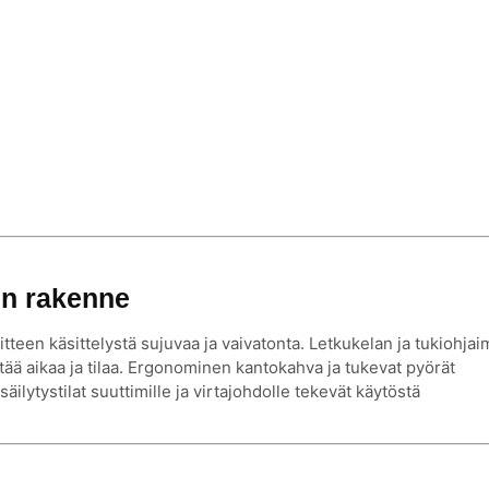
en rakenne
tteen käsittelystä sujuvaa ja vaivatonta. Letkukelan ja tukiohja
ästää aikaa ja tilaa. Ergonominen kantokahva ja tukevat pyörät
 säilytystilat suuttimille ja virtajohdolle tekevät käytöstä