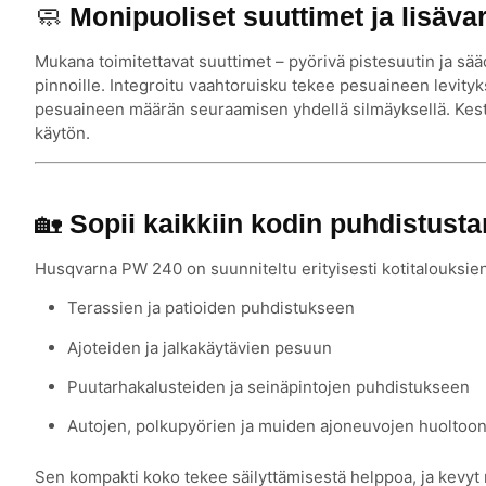
🧼
Monipuoliset suuttimet ja lisäva
Mukana toimitettavat suuttimet – pyörivä pistesuutin ja sää
pinnoille. Integroitu vaahtoruisku tekee pesuaineen levity
pesuaineen määrän seuraamisen yhdellä silmäyksellä. Kest
käytön.
🏡
Sopii kaikkiin kodin puhdistusta
Husqvarna PW 240 on suunniteltu erityisesti kotitalouksien
Terassien ja patioiden puhdistukseen
Ajoteiden ja jalkakäytävien pesuun
Puutarhakalusteiden ja seinäpintojen puhdistukseen
Autojen, polkupyörien ja muiden ajoneuvojen huoltoo
Sen kompakti koko tekee säilyttämisestä helppoa, ja kevyt