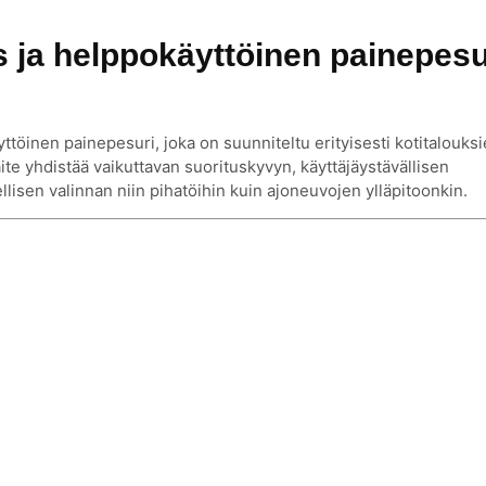
ja helppokäyttöinen painepesu
töinen painepesuri, joka on suunniteltu erityisesti kotitalouks
te yhdistää vaikuttavan suorituskyvyn, käyttäjäystävällisen
ellisen valinnan niin pihatöihin kuin ajoneuvojen ylläpitoonkin.