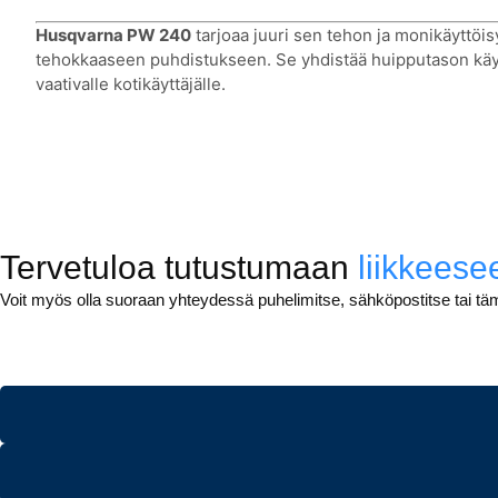
Husqvarna PW 240
tarjoaa juuri sen tehon ja monikäyttöis
tehokkaaseen puhdistukseen. Se yhdistää huipputason käyt
vaativalle kotikäyttäjälle.
Tervetuloa tutustumaan
liikkees
Voit myös olla suoraan yhteydessä puhelimitse, sähköpostitse tai tä